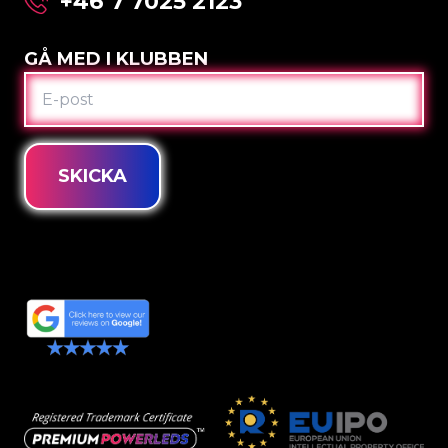
+46 7 7025 2123
GÅ MED I KLUBBEN
E-
POST
SKICKA