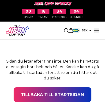
25% OFF WEEKS
00
16
34
03
DAGAR
TIMMAR
PROTOKOLL
SEKUNDER
SIDAN HITTADES INTE
Öppna kundkorge
SEK
EUR
Sidan du letar efter finns inte. Den kan ha flyttats
eller tagits bort helt och hållet. Kanske kan du gå
tillbaka till startsidan för att se om du hittar det
du söker.
TILLBAKA TILL STARTSIDAN