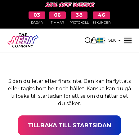
25% OFF WEEKS
03
06
38
45
DAGAR
TIMMAR
PROTOKOLL
SEKUNDER
SIDAN HITTADES INTE
Öppna kundkorge
SEK
EUR
Sidan du letar efter finns inte. Den kan ha flyttats
eller tagits bort helt och hållet. Kanske kan du gå
tillbaka till startsidan för att se om du hittar det
du söker.
TILLBAKA TILL STARTSIDAN