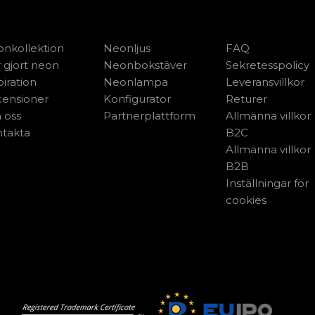
nkollektion
Neonljus
FAQ
 gjort neon
Neonbokstäver
Sekretesspolicy
piration
Neonlampa
Leveransvillkor
ensioner
Konfigurator
Returer
 oss
Partnerplattform
Allmänna villkor
takta
B2C
Allmänna villkor
B2B
Inställningar för
cookies