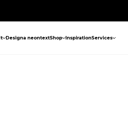
lt
Designa neontext
Shop
Inspiration
Services
ES INTE