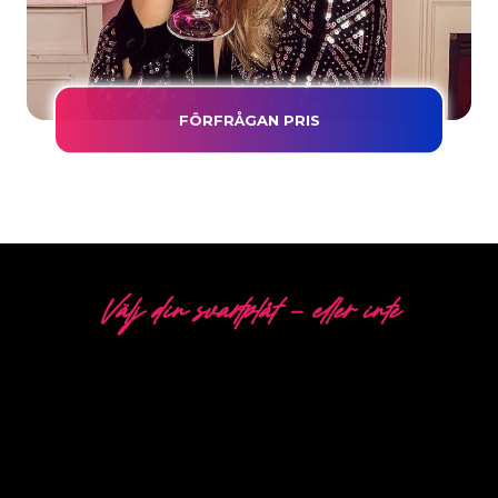
FÖRFRÅGAN PRIS
Välj din svartplåt - eller inte
5 OLIKA ALTERNATIV
The Neon Company är specialister på utveckling,
design och produktion av PowerLEDs™
neonskyltar. Med vår innovativa “PowerLEDs™”-