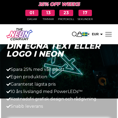
25% OFF WEEKS
01
13
23
16
DAGAR
TIMMAR
PROTOKOLL
SEKUNDER
Snabbt, enkelt och prisvärt
Öppna kundkorge
EUR
DIN EGNA TEXT ELLER
SEK
LOGO I NEON
Spara 25% med vår rabatt
Egen produktion
Garanterat lägsta pris
10 års livslängd med PowerLEDs™
Kostnadsfri grafisk design och rådgivning
Snabb leverans