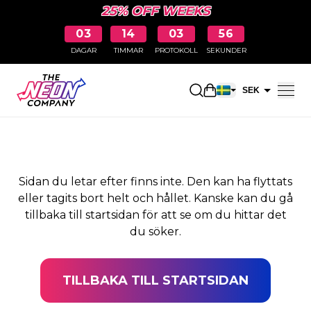
25% OFF WEEKS
03
14
03
55
DAGAR
TIMMAR
PROTOKOLL
SEKUNDER
SIDAN HITTADES INTE
Öppna kundkorge
SEK
EUR
Sidan du letar efter finns inte. Den kan ha flyttats
eller tagits bort helt och hållet. Kanske kan du gå
tillbaka till startsidan för att se om du hittar det
du söker.
TILLBAKA TILL STARTSIDAN