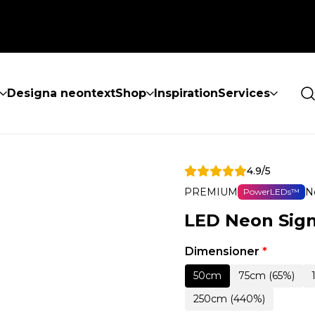
Designa neontext
Shop
Inspiration
Services
4.9/5
PREMIUM
N
PowerLEDs™
LED Neon Sig
Dimensioner
*
50cm
75cm (65%)
250cm (440%)