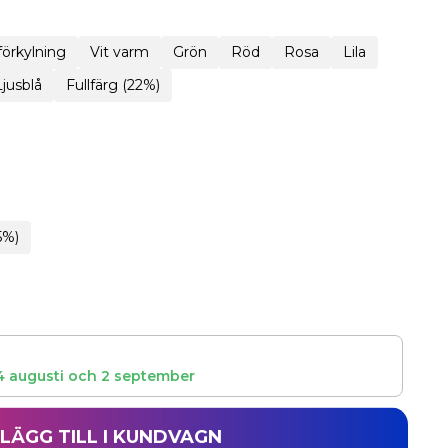
 förkylning
Vit varm
Grön
Röd
Rosa
Lila
Ljusblå
Fullfärg (22%)
5%)
4 augusti
och
2 september
LÄGG TILL I KUNDVAGN