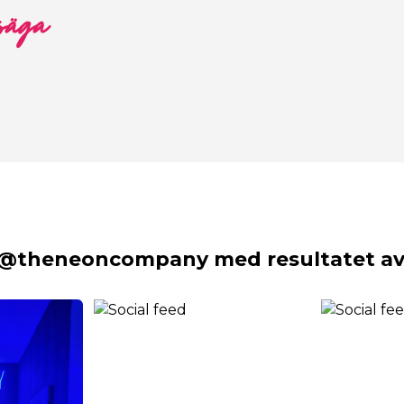
 säga
 @theneoncompany med resultatet av 