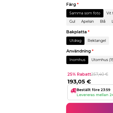
Färg
*
Samma som foto
Vit
Gul
Apelsin
Blå
Bakplatta
*
Utdrag
Rektangel
Användning
*
Inomhus
Utomhus (1
25% Rabatt
257,40
€
193,05
€
Beställt före 23:59
Levereras mellan
2