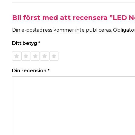
Bli först med att recensera ”LED
Din e-postadress kommer inte publiceras.
Obligator
Ditt betyg
*
1 av 5
2 av 5
3 av 5
4 av 5
5 av 5
stjärnor
stjärnor
stjärnor
stjärnor
stjärnor
Din recension
*