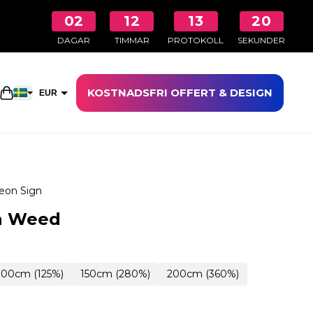
02
12
13
19
DAGAR
TIMMAR
PROTOKOLL
SEKUNDER
KOSTNADSFRI OFFERT & DESIGN
Öppna kundkorgen
EUR
SEK
eon Sign
n Weed
100cm (125%)
150cm (280%)
200cm (360%)