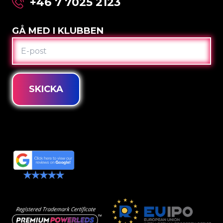
+46 7 7025 2123
GÅ MED I KLUBBEN
E-
POST
SKICKA