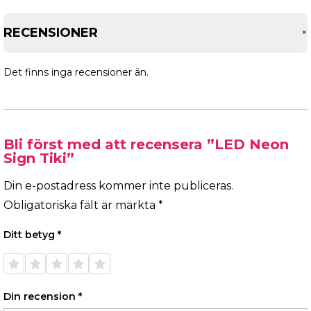
RECENSIONER
Det finns inga recensioner än.
Bli först med att recensera ”LED Neon
Sign Tiki”
Din e-postadress kommer inte publiceras.
Obligatoriska fält är märkta
*
Ditt betyg
*
1 av 5
2 av 5
3 av 5
4 av 5
5 av 5
stjärnor
stjärnor
stjärnor
stjärnor
stjärnor
Din recension
*