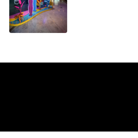
Varför en neonskylt från The
Neon Company
REGULAR
SUPPLIERS