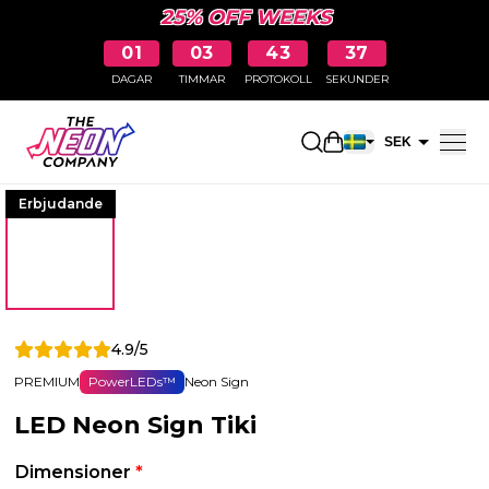
25% OFF WEEKS
01
03
43
36
DAGAR
TIMMAR
PROTOKOLL
SEKUNDER
Öppna kundkorge
SEK
EUR
Erbjudande
4.9/5
PREMIUM
PowerLEDs™
Neon Sign
LED Neon Sign Tiki
Dimensioner
*