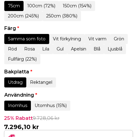
75cm
100cm (72%)
150cm (154%)
200cm (245%)
250cm (380%)
Färg
*
Samma som foto
Vit förkylning
Vit varm
Grön
Röd
Rosa
Lila
Gul
Apelsin
Blå
Ljusblå
Fullfärg (22%)
Bakplatta
*
Utdrag
Rektangel
Användning
*
Inomhus
Utomhus (15%)
25% Rabatt
9.728,06
kr
7.296,10
kr