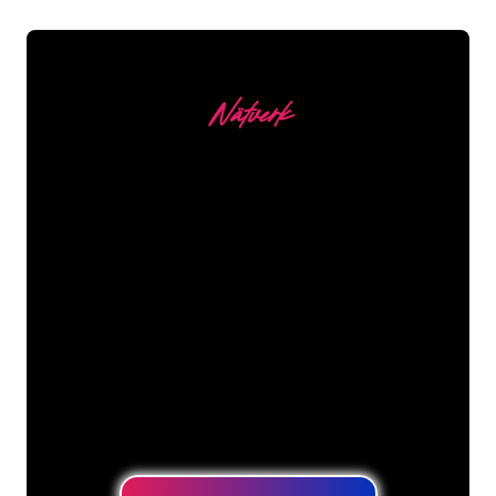
Nätverk
Våra kunder
Neonspecialisterna på The Neon
Company är redo att omvandla ditt
företagsnamn, logotyp eller varumärke
till neonbelysning på ett attraktivt och
kraftfullt sätt. Med över 5000+ företag
och välkända varumärken i vår
kundbas har du kommit till rätt ställe
för en hållbar neonskylt till lägsta
prisgaranti.