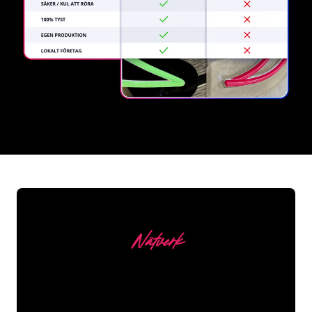
REGULAR
SUPPLIERS
Nätverk
Våra kunder
Neonspecialisterna på The Neon