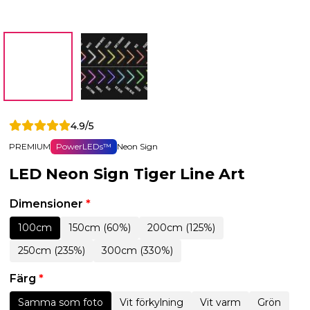
4.9/5
PREMIUM
PowerLEDs™
Neon Sign
LED Neon Sign Tiger Line Art
Dimensioner
*
100cm
150cm (60%)
200cm (125%)
250cm (235%)
300cm (330%)
Färg
*
Samma som foto
Vit förkylning
Vit varm
Grön