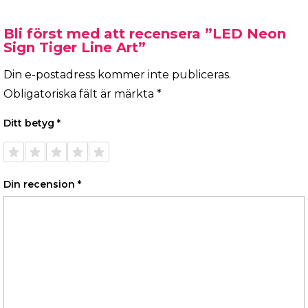
Bli först med att recensera ”LED Neon
Sign Tiger Line Art”
Din e-postadress kommer inte publiceras.
Obligatoriska fält är märkta
*
Ditt betyg
*
1 av 5
2 av 5
3 av 5
4 av 5
5 av 5
stjärnor
stjärnor
stjärnor
stjärnor
stjärnor
Din recension
*