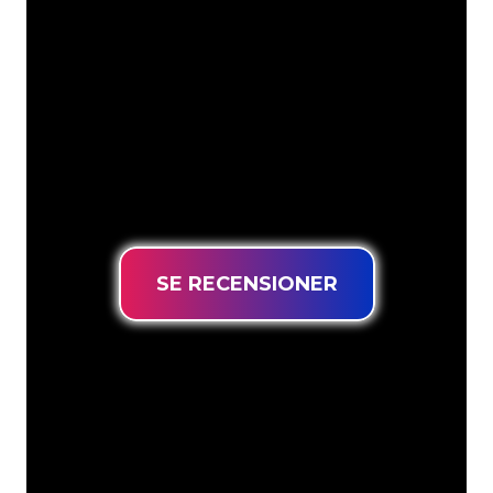
Company är redo att omvandla ditt
företagsnamn, logotyp eller varumärke
till neonbelysning på ett attraktivt och
kraftfullt sätt. Med över 5000+ företag
och välkända varumärken i vår
kundbas har du kommit till rätt ställe
för en hållbar neonskylt till lägsta
prisgaranti.
SE RECENSIONER