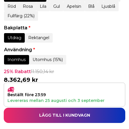
Röd
Rosa
Lila
Gul
Apelsin
Blå
Ljusblå
Fullfärg (22%)
Bakplatta
*
Utdrag
Rektangel
Användning
*
Inomhus
Utomhus (15%)
25% Rabatt
11.150,14
kr
8.362,69
kr
Beställt före 23:59
Levereras mellan
25 augusti
och
3 september
LÄGG TILL I KUNDVAGN