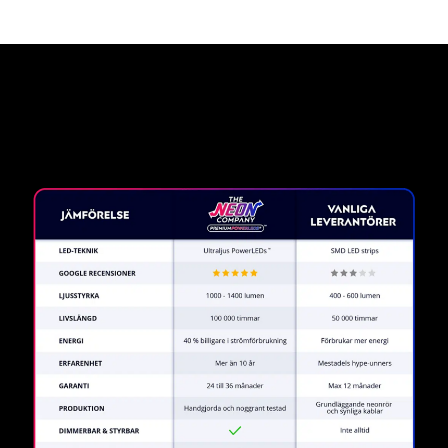
Varför en neonskylt från The
Neon Company