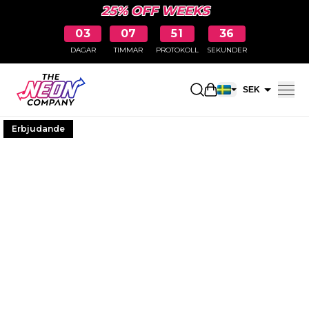
25% OFF WEEKS
03
07
51
35
DAGAR
TIMMAR
PROTOKOLL
SEKUNDER
Öppna kundkorge
SEK
EUR
Erbjudande