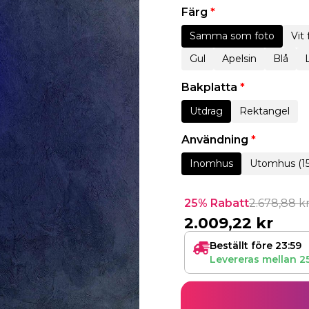
Färg
*
Samma som foto
Vit
Gul
Apelsin
Blå
Bakplatta
*
Utdrag
Rektangel
Användning
*
Inomhus
Utomhus (1
25% Rabatt
2.678,88
k
2.009,22
kr
Beställt före 23:59
Levereras mellan
2