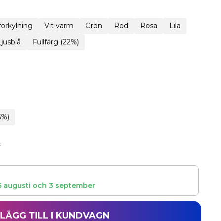
 förkylning
Vit varm
Grön
Röd
Rosa
Lila
Ljusblå
Fullfärg (22%)
5%)
r
5 augusti
och
3 september
LÄGG TILL I KUNDVAGN