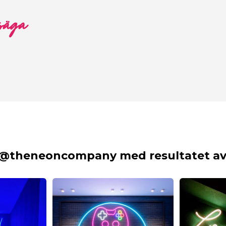
 säga
 @theneoncompany med resultatet av 