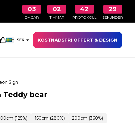
03
02
42
28
DAGAR
TIMMAR
PROTOKOLL
SEKUNDER
KOSTNADSFRI OFFERT & DESIGN
Öppna kundkorgen
SEK
EUR
eon Sign
 Teddy bear
100cm (125%)
150cm (280%)
200cm (360%)