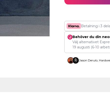
Betalning i 3 del
Behöver du din neo
Välj alternativet Expr
19 augusti
(6-10 arbet
Jason Derulo, Hardwe