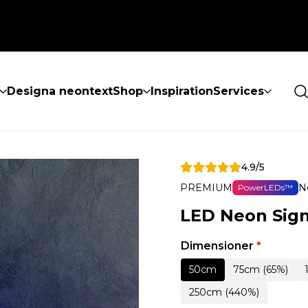
Designa neontext
Shop
Inspiration
Services
4.9/5
PREMIUM
N
PowerLEDs™
LED Neon Sign
Dimensioner
*
50cm
75cm (65%)
250cm (440%)