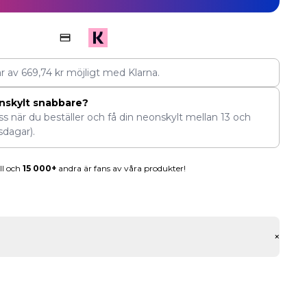
ar av
669,74
kr
möjligt med Klarna.
nskylt snabbare?
ess när du beställer och få din neonskylt mellan
13
och
sdagar).
ll och
15 000+
andra är fans av våra produkter!
+