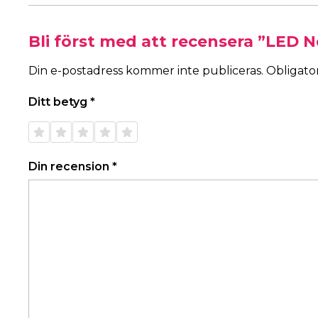
Bli först med att recensera ”LED 
Din e-postadress kommer inte publiceras.
Obligator
Ditt betyg
*
1 av 5
2 av 5
3 av 5
4 av 5
5 av 5
stjärnor
stjärnor
stjärnor
stjärnor
stjärnor
Din recension
*