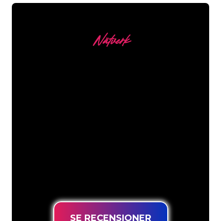
Nätverk
Våra kunder
Neonspecialisterna på The Neon
Company är redo att omvandla ditt
företagsnamn, logotyp eller varumärke
till neonbelysning på ett attraktivt och
kraftfullt sätt. Med över 5000+ företag
och välkända varumärken i vår
kundbas har du kommit till rätt ställe
för en hållbar neonskylt till lägsta
prisgaranti.
SE RECENSIONER