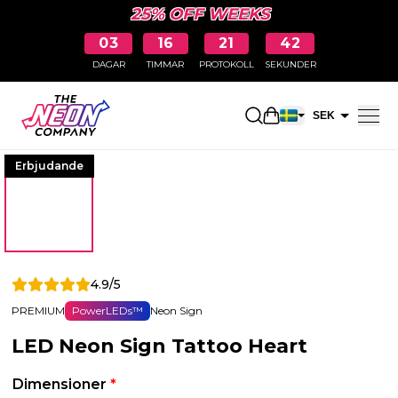
25% OFF WEEKS
03
16
21
41
DAGAR
TIMMAR
PROTOKOLL
SEKUNDER
Öppna kundkorge
SEK
EUR
Erbjudande
4.9/5
PREMIUM
PowerLEDs™
Neon Sign
LED Neon Sign Tattoo Heart
Dimensioner
*