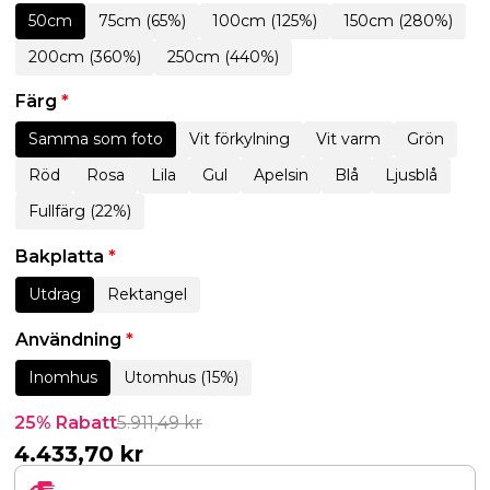
50cm
75cm (65%)
100cm (125%)
150cm (280%)
200cm (360%)
250cm (440%)
Färg
*
Samma som foto
Vit förkylning
Vit varm
Grön
Röd
Rosa
Lila
Gul
Apelsin
Blå
Ljusblå
Fullfärg (22%)
Bakplatta
*
Utdrag
Rektangel
Användning
*
Inomhus
Utomhus (15%)
25% Rabatt
5.911,49
kr
4.433,70
kr