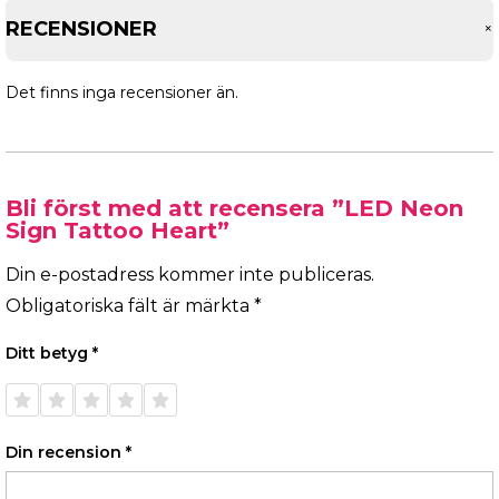
RECENSIONER
Det finns inga recensioner än.
Bli först med att recensera ”LED Neon
Sign Tattoo Heart”
Din e-postadress kommer inte publiceras.
Obligatoriska fält är märkta
*
Ditt betyg
*
1 av 5
2 av 5
3 av 5
4 av 5
5 av 5
stjärnor
stjärnor
stjärnor
stjärnor
stjärnor
Din recension
*