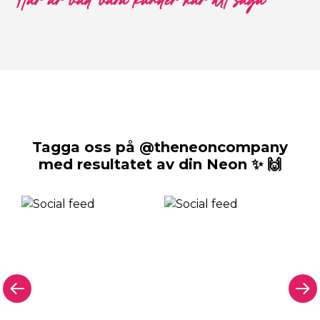
Här är vad våra kunder har att säga
Tagga oss på @theneoncompany
med resultatet av din Neon ✨ 🙌