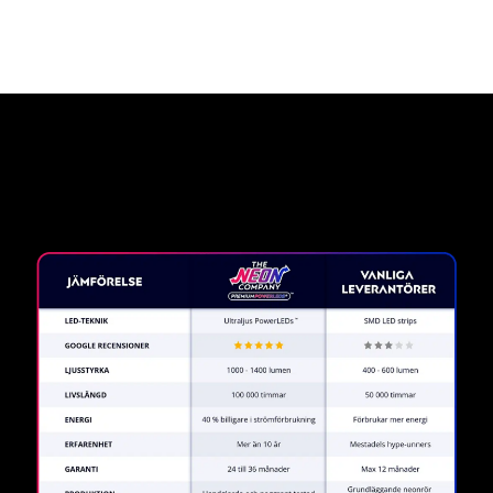
Varför en neonskylt från The
Neon Company