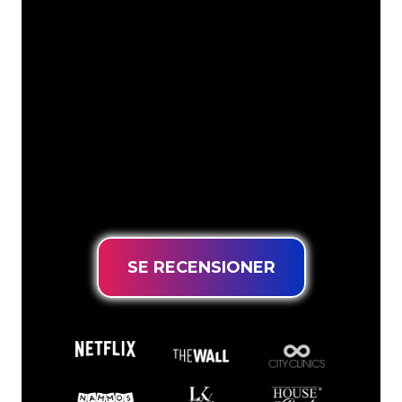
Neonspecialisterna på The Neon
Company är redo att omvandla ditt
företagsnamn, logotyp eller varumärke
till neonbelysning på ett attraktivt och
kraftfullt sätt. Med över 5000+ företag
och välkända varumärken i vår
kundbas har du kommit till rätt ställe
för en hållbar neonskylt till lägsta
prisgaranti.
SE RECENSIONER