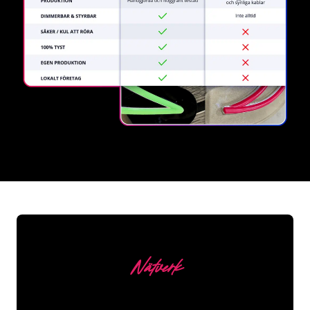
REGULAR
SUPPLIERS
Nätverk
Våra kunder