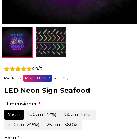
4.9/5
PREMIUM
PowerLEDs™
Neon Sign
LED Neon Sign Seafood
Dimensioner
*
75cm
100cm (72%)
150cm (154%)
200cm (245%)
250cm (380%)
Färg
*