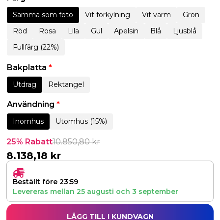
Samma som foto
Vit förkylning
Vit varm
Grön
Röd
Rosa
Lila
Gul
Apelsin
Blå
Ljusblå
Fullfärg (22%)
Bakplatta
*
Utdrag
Rektangel
Användning
*
Inomhus
Utomhus (15%)
25% Rabatt
10.850,80
kr
8.138,18
kr
Beställt före 23:59
Levereras mellan
25 augusti
och
3 september
LÄGG TILL I KUNDVAGN