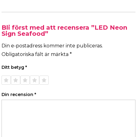
Bli först med att recensera ”LED Neon
Sign Seafood”
Din e-postadress kommer inte publiceras.
Obligatoriska fält är märkta
*
Ditt betyg
*
1 av 5
2 av 5
3 av 5
4 av 5
5 av 5
stjärnor
stjärnor
stjärnor
stjärnor
stjärnor
Din recension
*