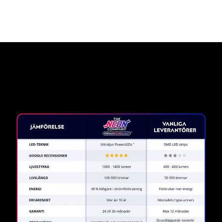
Varför en neonskylt från The
Neon Company