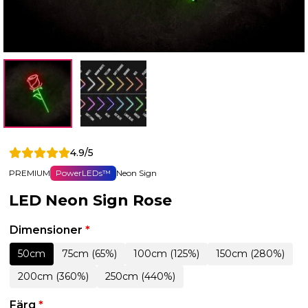
4.9/5
PREMIUM
PowerLEDs™
Neon Sign
LED Neon Sign Rose
Dimensioner
*
50cm
75cm (65%)
100cm (125%)
150cm (280%)
200cm (360%)
250cm (440%)
Färg
*