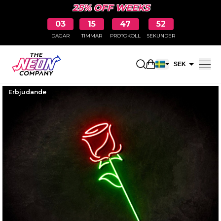
25% OFF WEEKS
03
15
47
51
DAGAR
TIMMAR
PROTOKOLL
SEKUNDER
Öppna kundkorge
SEK
EUR
Erbjudande