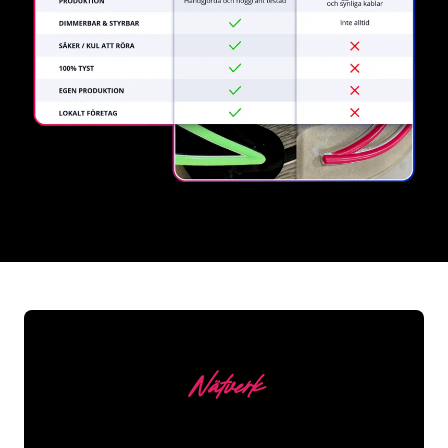
REGULAR
SUPPLIERS
Nätverk
Våra kunder