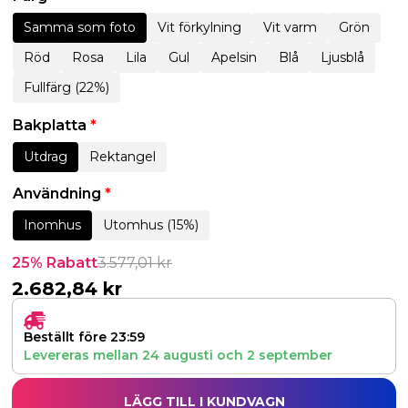
Samma som foto
Vit förkylning
Vit varm
Grön
Röd
Rosa
Lila
Gul
Apelsin
Blå
Ljusblå
Fullfärg (22%)
Bakplatta
*
Utdrag
Rektangel
Användning
*
Inomhus
Utomhus (15%)
25% Rabatt
3.577,01
kr
2.682,84
kr
Beställt före 23:59
Levereras mellan
24 augusti
och
2 september
LÄGG TILL I KUNDVAGN