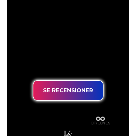
Neonspecialisterna på The Neon
Company är redo att omvandla ditt
företagsnamn, logotyp eller varumärke
till neonbelysning på ett attraktivt och
kraftfullt sätt. Med över 5000+ företag
och välkända varumärken i vår
kundbas har du kommit till rätt ställe
för en hållbar neonskylt till lägsta
prisgaranti.
SE RECENSIONER