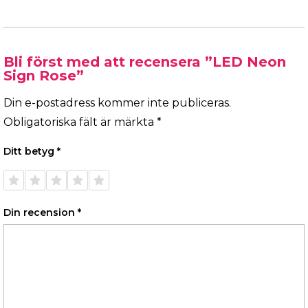
Bli först med att recensera ”LED Neon
Sign Rose”
Din e-postadress kommer inte publiceras.
Obligatoriska fält är märkta
*
Ditt betyg
*
1 av 5
2 av 5
3 av 5
4 av 5
5 av 5
stjärnor
stjärnor
stjärnor
stjärnor
stjärnor
Din recension
*