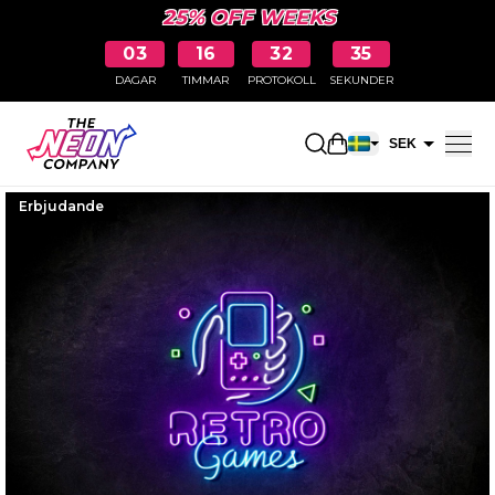
25% OFF WEEKS
03
16
32
34
DAGAR
TIMMAR
PROTOKOLL
SEKUNDER
Öppna kundkorge
SEK
EUR
Erbjudande