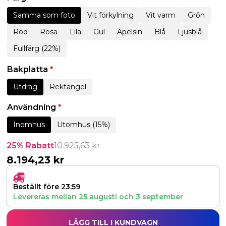
Samma som foto
Vit förkylning
Vit varm
Grön
Röd
Rosa
Lila
Gul
Apelsin
Blå
Ljusblå
Fullfärg (22%)
Bakplatta
*
Utdrag
Rektangel
Användning
*
Inomhus
Utomhus (15%)
25% Rabatt
10.925,63
kr
8.194,23
kr
Beställt före 23:59
Levereras mellan
25 augusti
och
3 september
LÄGG TILL I KUNDVAGN