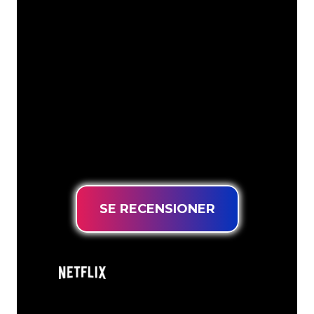
Neonspecialisterna på The Neon
Company är redo att omvandla ditt
företagsnamn, logotyp eller varumärke
till neonbelysning på ett attraktivt och
kraftfullt sätt. Med över 5000+ företag
och välkända varumärken i vår
kundbas har du kommit till rätt ställe
för en hållbar neonskylt till lägsta
prisgaranti.
SE RECENSIONER