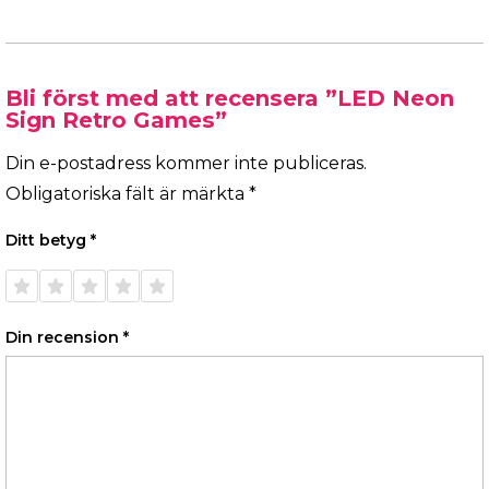
Bli först med att recensera ”LED Neon
Sign Retro Games”
Din e-postadress kommer inte publiceras.
Obligatoriska fält är märkta
*
Ditt betyg
*
1 av 5
2 av 5
3 av 5
4 av 5
5 av 5
stjärnor
stjärnor
stjärnor
stjärnor
stjärnor
Din recension
*