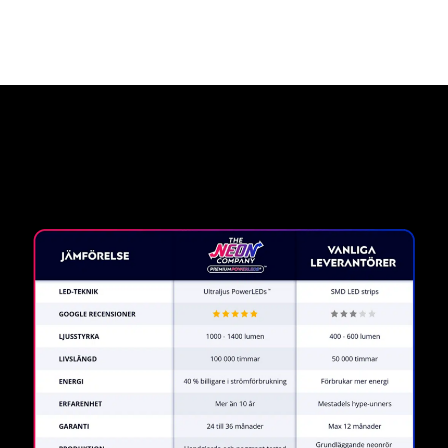
Varför en neonskylt från The
Neon Company