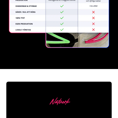
REGULAR
SUPPLIERS
Nätverk
Våra kunder