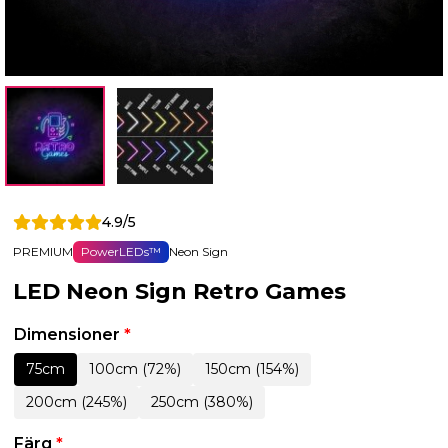
4.9/5
PREMIUM
PowerLEDs™
Neon Sign
LED Neon Sign Retro Games
Dimensioner
*
75cm
100cm (72%)
150cm (154%)
200cm (245%)
250cm (380%)
Färg
*