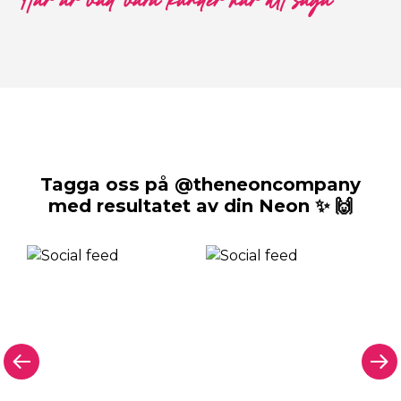
Här är vad våra kunder har att säga
Tagga oss på @theneoncompany
med resultatet av din Neon ✨ 🙌