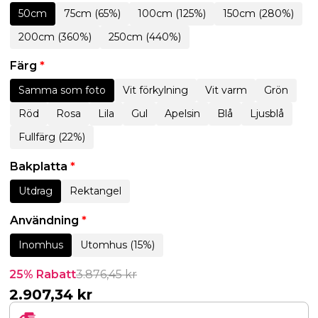
50cm
75cm (65%)
100cm (125%)
150cm (280%)
200cm (360%)
250cm (440%)
Färg
*
Samma som foto
Vit förkylning
Vit varm
Grön
Röd
Rosa
Lila
Gul
Apelsin
Blå
Ljusblå
Fullfärg (22%)
Bakplatta
*
Utdrag
Rektangel
Användning
*
Inomhus
Utomhus (15%)
25% Rabatt
3.876,45
kr
2.907,34
kr