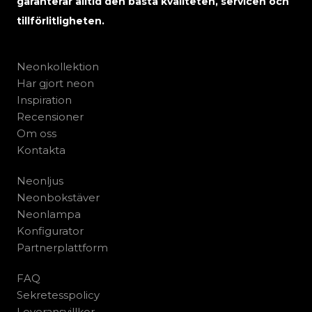
garanterar alltid den bästa kvaliteten, servicen och
tillförlitligheten.
Neonkollektion
Har gjort neon
Inspiration
Recensioner
Om oss
Kontakta
Neonljus
Neonbokstäver
Neonlampa
Konfigurator
Partnerplattform
FAQ
Sekretesspolicy
Leveransvillkor