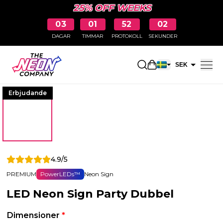
25% OFF WEEKS
03
01
52
01
DAGAR
TIMMAR
PROTOKOLL
SEKUNDER
Öppna kundkorge
SEK
EUR
Erbjudande
4.9/5
PREMIUM
PowerLEDs™
Neon Sign
LED Neon Sign Party Dubbel
Dimensioner
*