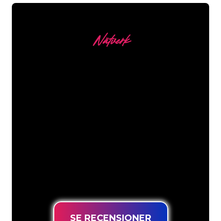
Nätverk
Våra kunder
Neonspecialisterna på The Neon
Company är redo att omvandla ditt
företagsnamn, logotyp eller varumärke
till neonbelysning på ett attraktivt och
kraftfullt sätt. Med över 5000+ företag
och välkända varumärken i vår
kundbas har du kommit till rätt ställe
för en hållbar neonskylt till lägsta
prisgaranti.
SE RECENSIONER