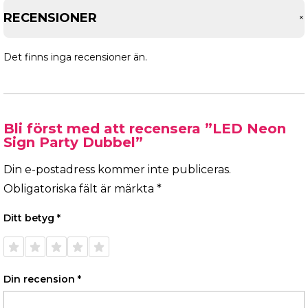
RECENSIONER
Det finns inga recensioner än.
Bli först med att recensera ”LED Neon
Sign Party Dubbel”
Din e-postadress kommer inte publiceras.
Obligatoriska fält är märkta
*
Ditt betyg
*
1 av 5
2 av 5
3 av 5
4 av 5
5 av 5
stjärnor
stjärnor
stjärnor
stjärnor
stjärnor
Din recension
*