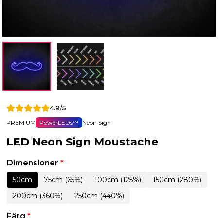
4.9/5
PREMIUM
PowerLEDs™
Neon Sign
LED Neon Sign Moustache
Dimensioner
*
50cm
75cm (65%)
100cm (125%)
150cm (280%)
200cm (360%)
250cm (440%)
Färg
*