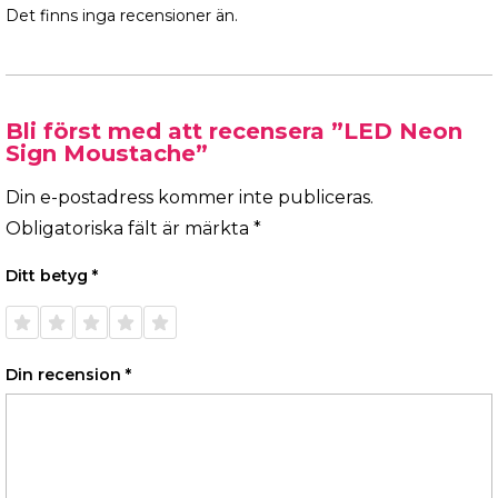
Det finns inga recensioner än.
Bli först med att recensera ”LED Neon
Sign Moustache”
Din e-postadress kommer inte publiceras.
Obligatoriska fält är märkta
*
Ditt betyg
*
1 av 5
2 av 5
3 av 5
4 av 5
5 av 5
stjärnor
stjärnor
stjärnor
stjärnor
stjärnor
Din recension
*