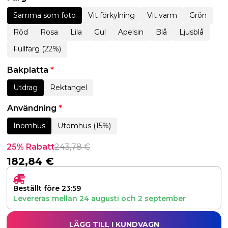
Samma som foto
Vit förkylning
Vit varm
Grön
Röd
Rosa
Lila
Gul
Apelsin
Blå
Ljusblå
Fullfärg (22%)
Bakplatta
*
Utdrag
Rektangel
Användning
*
Inomhus
Utomhus (15%)
25% Rabatt
243,78
€
182,84
€
Beställt före 23:59
Levereras mellan
24 augusti
och
2 september
LÄGG TILL I KUNDVAGN