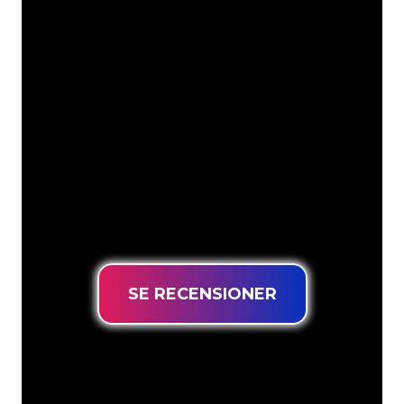
Våra kunder
Neonspecialisterna på The Neon
Company är redo att omvandla ditt
företagsnamn, logotyp eller varumärke
till neonbelysning på ett attraktivt och
kraftfullt sätt. Med över 5000+ företag
och välkända varumärken i vår
kundbas har du kommit till rätt ställe
för en hållbar neonskylt till lägsta
prisgaranti.
SE RECENSIONER