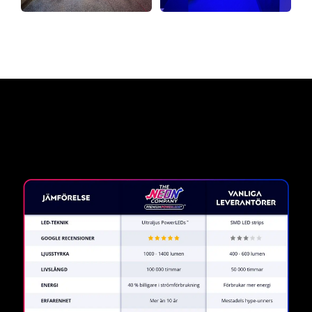
Varför en neonskylt från The
Neon Company