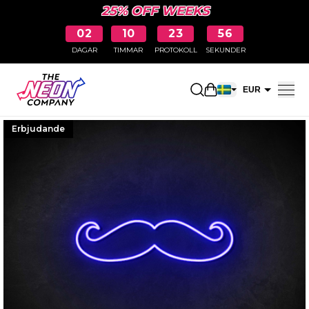
25% OFF WEEKS
02
10
23
55
DAGAR
TIMMAR
PROTOKOLL
SEKUNDER
Öppna kundkorge
EUR
SEK
Erbjudande