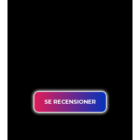
Våra kunder
Neonspecialisterna på The Neon
Company är redo att omvandla ditt
företagsnamn, logotyp eller varumärke
till neonbelysning på ett attraktivt och
kraftfullt sätt. Med över 5000+ företag
och välkända varumärken i vår
kundbas har du kommit till rätt ställe
för en hållbar neonskylt till lägsta
prisgaranti.
SE RECENSIONER