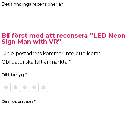
Det finns inga recensioner än.
Bli först med att recensera ”LED Neon
Sign Man with VR”
Din e-postadress kommer inte publiceras.
Obligatoriska fält är märkta
*
Ditt betyg
*
1 av 5
2 av 5
3 av 5
4 av 5
5 av 5
stjärnor
stjärnor
stjärnor
stjärnor
stjärnor
Din recension
*