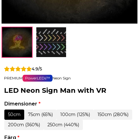
4.9/5
PREMIUM
PowerLEDs™
Neon Sign
LED Neon Sign Man with VR
Dimensioner
*
50cm
75cm (65%)
100cm (125%)
150cm (280%)
200cm (360%)
250cm (440%)
Färg
*