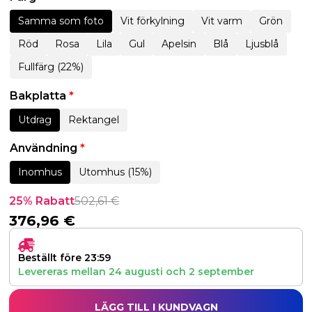
Samma som foto
Vit förkylning
Vit varm
Grön
Röd
Rosa
Lila
Gul
Apelsin
Blå
Ljusblå
Fullfärg (22%)
Bakplatta
*
Utdrag
Rektangel
Användning
*
Inomhus
Utomhus (15%)
25% Rabatt
502,61
€
376,96
€
Beställt före 23:59
Levereras mellan
24 augusti
och
2 september
LÄGG TILL I KUNDVAGN