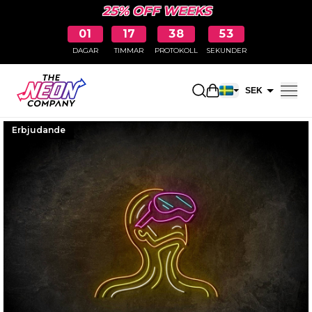
25% OFF WEEKS
01
17
38
52
DAGAR
TIMMAR
PROTOKOLL
SEKUNDER
Öppna kundkorge
SEK
EUR
Erbjudande