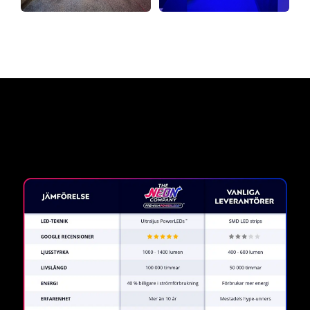
Varför en neonskylt från The
Neon Company