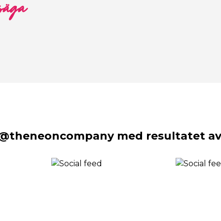
 säga
 @theneoncompany med resultatet av 