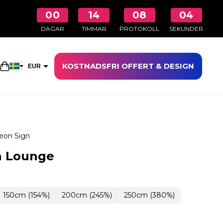
00
14
08
03
DAGAR
TIMMAR
PROTOKOLL
SEKUNDER
KOSTNADSFRI OFFERT & DESIGN
Öppna kundkorgen
EUR
SEK
eon Sign
n Lounge
150cm (154%)
200cm (245%)
250cm (380%)