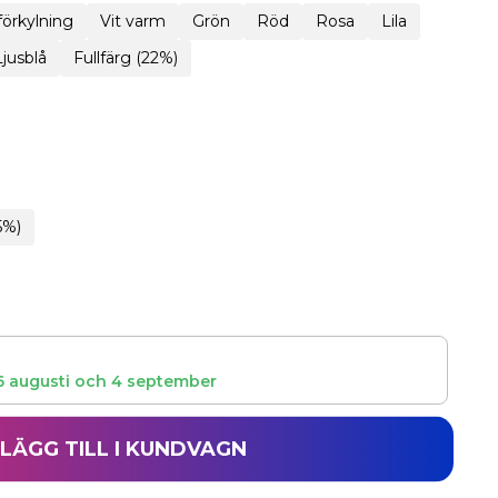
 förkylning
Vit varm
Grön
Röd
Rosa
Lila
Ljusblå
Fullfärg (22%)
5%)
6 augusti
och
4 september
LÄGG TILL I KUNDVAGN