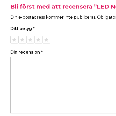
Bli först med att recensera ”LED 
Din e-postadress kommer inte publiceras.
Obligator
Ditt betyg
*
1 av 5
2 av 5
3 av 5
4 av 5
5 av 5
stjärnor
stjärnor
stjärnor
stjärnor
stjärnor
Din recension
*