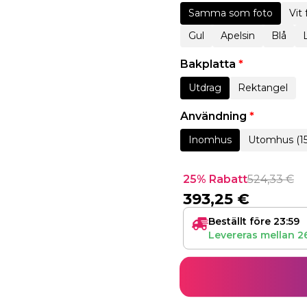
Samma som foto
Vit
Gul
Apelsin
Blå
Bakplatta
*
Utdrag
Rektangel
Användning
*
Inomhus
Utomhus (1
25% Rabatt
524,33
€
393,25
€
Beställt före 23:59
Levereras mellan
2