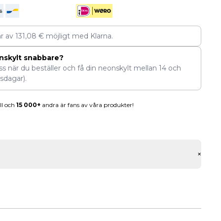
ar av
131,08
€
möjligt med Klarna.
nskylt snabbare?
ess när du beställer och få din neonskylt mellan
14
och
sdagar).
ll och
15 000+
andra är fans av våra produkter!
+