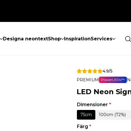
Designa neontext
Shop
Inspiration
Services
4.9/5
PREMIUM
N
PowerLEDs™
LED Neon Sig
Dimensioner
*
75cm
100cm (72%)
Färg
*