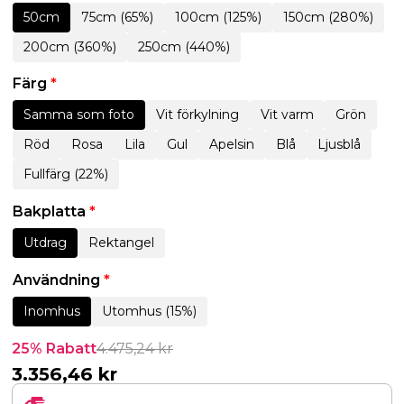
50cm
75cm (65%)
100cm (125%)
150cm (280%)
200cm (360%)
250cm (440%)
Färg
*
Samma som foto
Vit förkylning
Vit varm
Grön
Röd
Rosa
Lila
Gul
Apelsin
Blå
Ljusblå
Fullfärg (22%)
Bakplatta
*
Utdrag
Rektangel
Användning
*
Inomhus
Utomhus (15%)
25% Rabatt
4.475,24
kr
3.356,46
kr