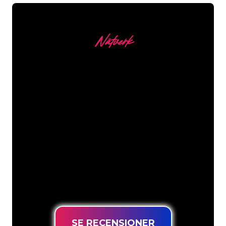
Nätverk
Våra kunder
Neonspecialisterna på The Neon
Company är redo att omvandla ditt
företagsnamn, logotyp eller varumärke
till neonbelysning på ett attraktivt och
kraftfullt sätt. Med över 5000+ företag
och välkända varumärken i vår
kundbas har du kommit till rätt ställe
för en hållbar neonskylt till lägsta
prisgaranti.
SE RECENSIONER