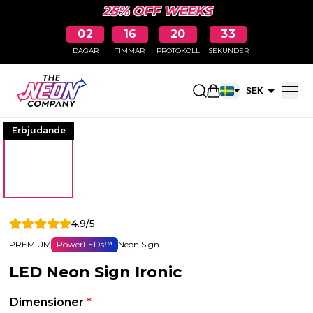
25% OFF WEEKS
02
16
20
32
DAGAR
TIMMAR
PROTOKOLL
SEKUNDER
Öppna kundkorge
SEK
EUR
Erbjudande
4.9/5
PREMIUM
PowerLEDs™
Neon Sign
LED Neon Sign Ironic
Dimensioner
*