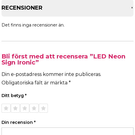
RECENSIONER
Det finns inga recensioner än.
Bli först med att recensera ”LED Neon
Sign Ironic”
Din e-postadress kommer inte publiceras.
Obligatoriska fält är märkta
*
Ditt betyg
*
1 av 5
2 av 5
3 av 5
4 av 5
5 av 5
stjärnor
stjärnor
stjärnor
stjärnor
stjärnor
Din recension
*