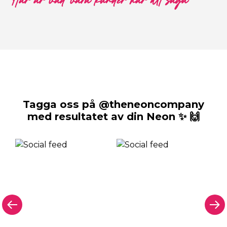
Här är vad våra kunder har att säga
Tagga oss på @theneoncompany
med resultatet av din Neon ✨ 🙌