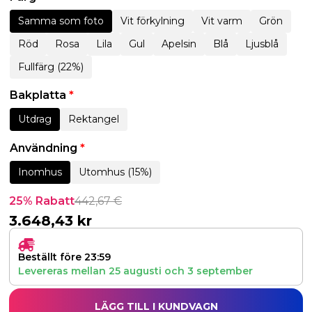
Samma som foto
Vit förkylning
Vit varm
Grön
Röd
Rosa
Lila
Gul
Apelsin
Blå
Ljusblå
Fullfärg (22%)
Bakplatta
*
Utdrag
Rektangel
Användning
*
Inomhus
Utomhus (15%)
25% Rabatt
442,67
€
3.648,43
kr
Beställt före 23:59
Levereras mellan
25 augusti
och
3 september
LÄGG TILL I KUNDVAGN