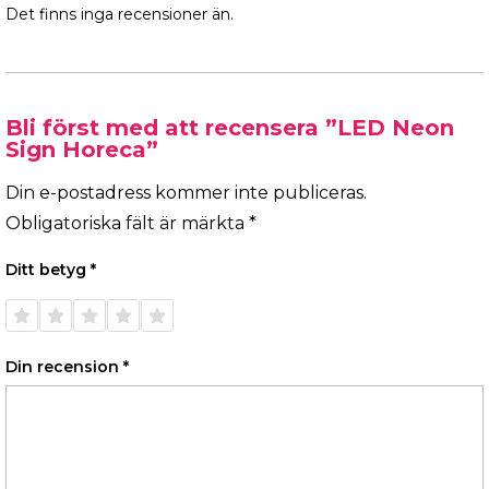
Det finns inga recensioner än.
Bli först med att recensera ”LED Neon
Sign Horeca”
Din e-postadress kommer inte publiceras.
Obligatoriska fält är märkta
*
Ditt betyg
*
1 av 5
2 av 5
3 av 5
4 av 5
5 av 5
stjärnor
stjärnor
stjärnor
stjärnor
stjärnor
Din recension
*