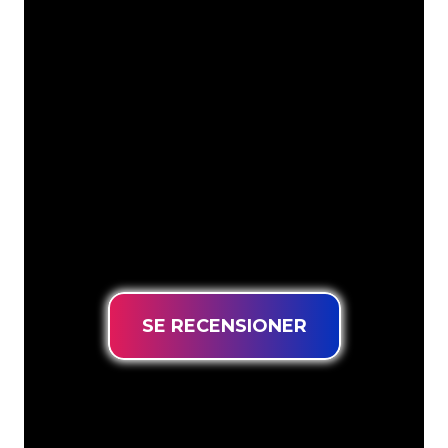
Våra kunder
Neonspecialisterna på The Neon
Company är redo att omvandla ditt
företagsnamn, logotyp eller varumärke
till neonbelysning på ett attraktivt och
kraftfullt sätt. Med över 5000+ företag
och välkända varumärken i vår
kundbas har du kommit till rätt ställe
för en hållbar neonskylt till lägsta
prisgaranti.
SE RECENSIONER