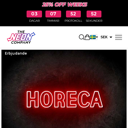
25% OFF WEEKS
03
07
52
51
DAGAR
TIMMAR
PROTOKOLL
SEKUNDER
Öppna kundkorge
SEK
EUR
Erbjudande