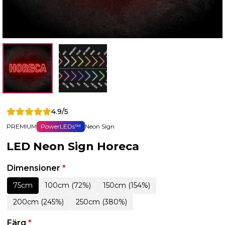
4.9/5
PREMIUM
PowerLEDs™
Neon Sign
LED Neon Sign Horeca
Dimensioner
*
75cm
100cm (72%)
150cm (154%)
200cm (245%)
250cm (380%)
Färg
*