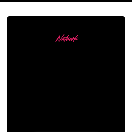
Nätverk
Våra kunder
Neonspecialisterna på The Neon
Company är redo att omvandla ditt
företagsnamn, logotyp eller varumärke
till neonbelysning på ett attraktivt och
kraftfullt sätt. Med över 5000+ företag
och välkända varumärken i vår
kundbas har du kommit till rätt ställe
för en hållbar neonskylt till lägsta
prisgaranti.