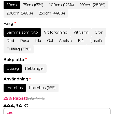
50cm
75cm (65%)
100cm (125%)
150cm (280%)
200cm (360%)
250cm (440%)
Färg
*
Samma som foto
Vit förkylning
Vit varm
Grön
Röd
Rosa
Lila
Gul
Apelsin
Blå
Ljusblå
Fullfärg (22%)
Bakplatta
*
Utdrag
Rektangel
Användning
*
Inomhus
Utomhus (15%)
25% Rabatt
592,44
€
444,34
€