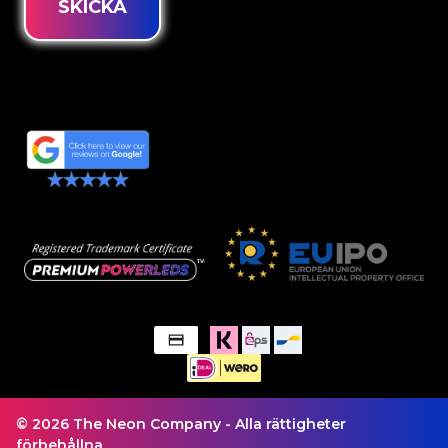
SKICKA
© 2026 The Neon Company - Alla rättigheter
förbehållna.