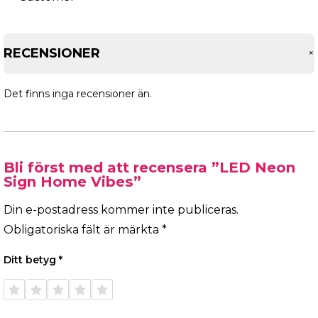
RECENSIONER
Det finns inga recensioner än.
Bli först med att recensera ”LED Neon
Sign Home Vibes”
Din e-postadress kommer inte publiceras.
Obligatoriska fält är märkta
*
Ditt betyg
*
1 av 5
2 av 5
3 av 5
4 av 5
5 av 5
stjärnor
stjärnor
stjärnor
stjärnor
stjärnor