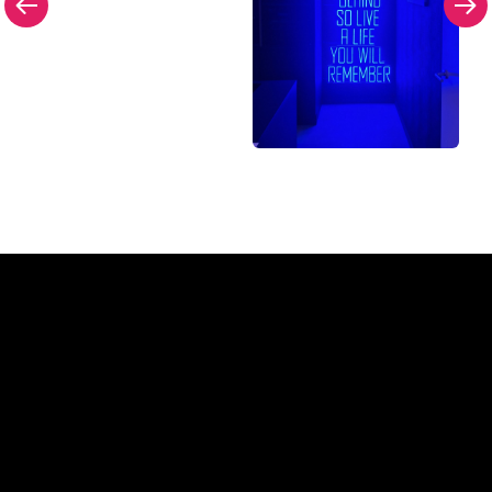
Varför en neonskylt från The
Neon Company
REGULAR
SUPPLIERS