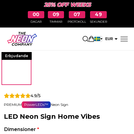
25% OFF WEEKS
00
09
07
48
DAGAR
TIMMAR
PROTOKOLL
SEKUNDER
Öppna kundkorge
EUR
SEK
Erbjudande
4.9/5
PREMIUM
PowerLEDs™
Neon Sign
LED Neon Sign Home Vibes
Dimensioner
*