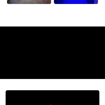
Varför en neonskylt från The
Neon Company
REGULAR
SUPPLIERS