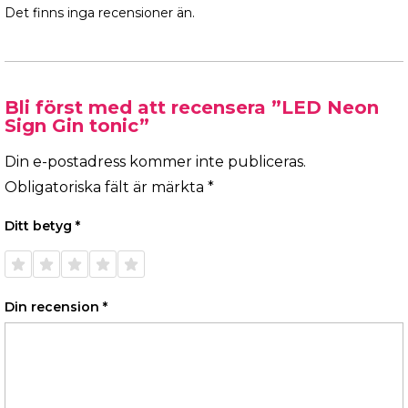
Det finns inga recensioner än.
Bli först med att recensera ”LED Neon
Sign Gin tonic”
Din e-postadress kommer inte publiceras.
Obligatoriska fält är märkta
*
Ditt betyg
*
1 av 5
2 av 5
3 av 5
4 av 5
5 av 5
stjärnor
stjärnor
stjärnor
stjärnor
stjärnor
Din recension
*