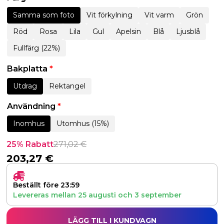
Samma som foto
Vit förkylning
Vit varm
Grön
Röd
Rosa
Lila
Gul
Apelsin
Blå
Ljusblå
Fullfärg (22%)
Bakplatta
*
Utdrag
Rektangel
Användning
*
Inomhus
Utomhus (15%)
25% Rabatt
271,02
€
203,27
€
Beställt före 23:59
Levereras mellan
25 augusti
och
3 september
LÄGG TILL I KUNDVAGN