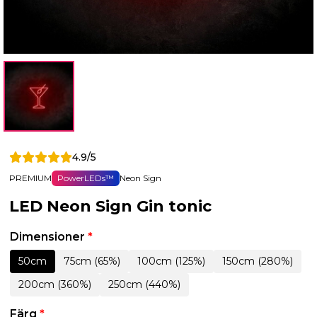
4.9/5
PREMIUM
PowerLEDs™
Neon Sign
LED Neon Sign Gin tonic
Dimensioner
*
50cm
75cm (65%)
100cm (125%)
150cm (280%)
200cm (360%)
250cm (440%)
Färg
*