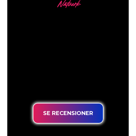
Nätverk
Våra kunder
Neonspecialisterna på The Neon
Company är redo att omvandla ditt
företagsnamn, logotyp eller varumärke
till neonbelysning på ett attraktivt och
kraftfullt sätt. Med över 5000+ företag
och välkända varumärken i vår
kundbas har du kommit till rätt ställe
för en hållbar neonskylt till lägsta
prisgaranti.
SE RECENSIONER