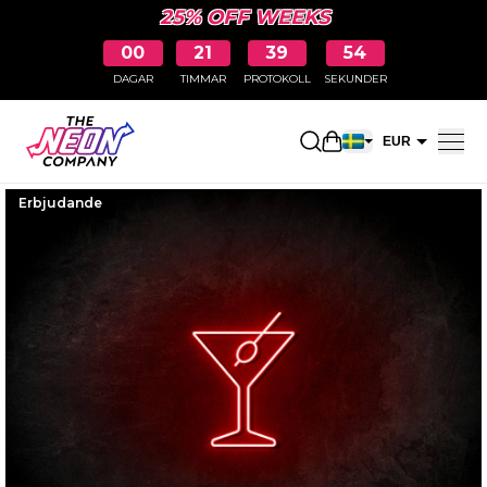
25% OFF WEEKS
00
21
39
53
DAGAR
TIMMAR
PROTOKOLL
SEKUNDER
Öppna kundkorge
EUR
SEK
Erbjudande