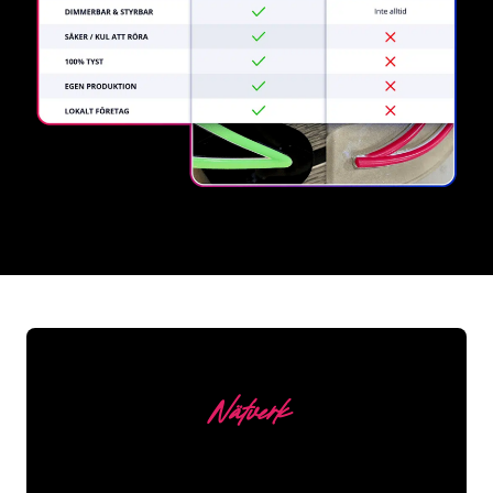
REGULAR
SUPPLIERS
Nätverk
Våra kunder