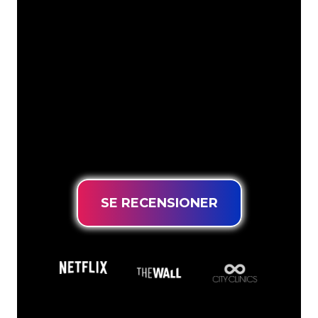
Neonspecialisterna på The Neon
Company är redo att omvandla ditt
företagsnamn, logotyp eller varumärke
till neonbelysning på ett attraktivt och
kraftfullt sätt. Med över 5000+ företag
och välkända varumärken i vår
kundbas har du kommit till rätt ställe
för en hållbar neonskylt till lägsta
prisgaranti.
SE RECENSIONER