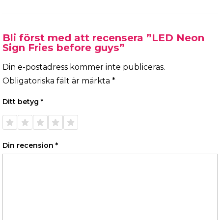
Bli först med att recensera ”LED Neon
Sign Fries before guys”
Din e-postadress kommer inte publiceras.
Obligatoriska fält är märkta
*
Ditt betyg
*
1 av 5
2 av 5
3 av 5
4 av 5
5 av 5
stjärnor
stjärnor
stjärnor
stjärnor
stjärnor
Din recension
*