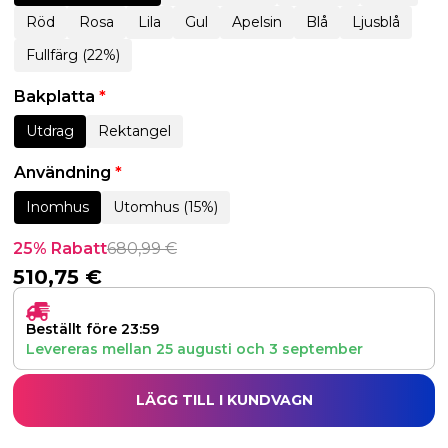
Röd
Rosa
Lila
Gul
Apelsin
Blå
Ljusblå
Fullfärg (22%)
Bakplatta
*
Utdrag
Rektangel
Användning
*
Inomhus
Utomhus (15%)
25% Rabatt
680,99
€
510,75
€
Beställt före 23:59
Levereras mellan
25 augusti
och
3 september
LÄGG TILL I KUNDVAGN