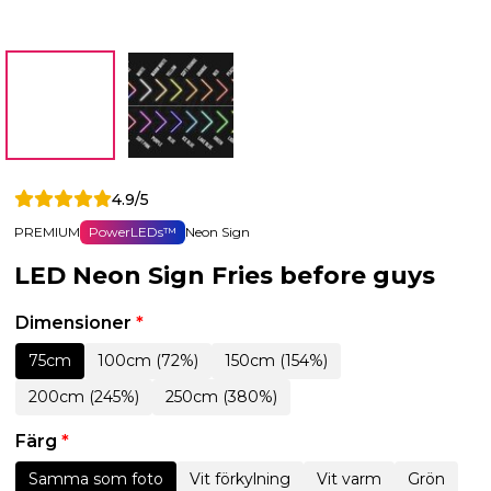
4.9/5
PREMIUM
PowerLEDs™
Neon Sign
LED Neon Sign Fries before guys
Dimensioner
*
75cm
100cm (72%)
150cm (154%)
200cm (245%)
250cm (380%)
Färg
*
Samma som foto
Vit förkylning
Vit varm
Grön