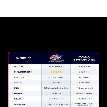
Varför en neonskylt från The
Neon Company