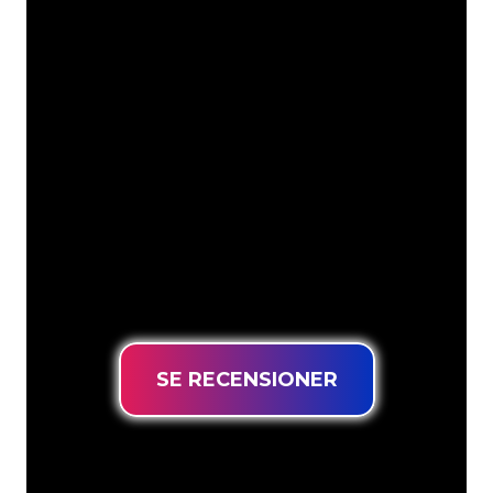
Våra kunder
Neonspecialisterna på The Neon
Company är redo att omvandla ditt
företagsnamn, logotyp eller varumärke
till neonbelysning på ett attraktivt och
kraftfullt sätt. Med över 5000+ företag
och välkända varumärken i vår
kundbas har du kommit till rätt ställe
för en hållbar neonskylt till lägsta
prisgaranti.
SE RECENSIONER