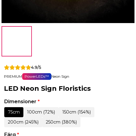
4.9/5
PREMIUM
PowerLEDs™
Neon Sign
LED Neon Sign Floristics
Dimensioner
*
75cm
100cm (72%)
150cm (154%)
200cm (245%)
250cm (380%)
Färg
*