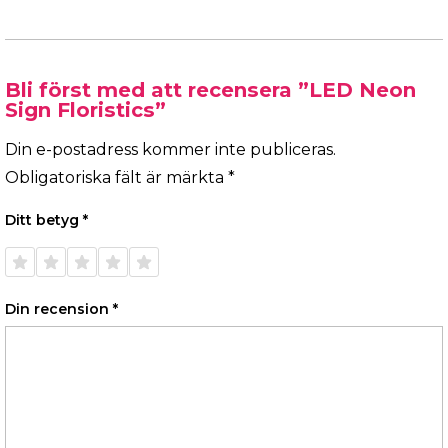
Bli först med att recensera ”LED Neon
Sign Floristics”
Din e-postadress kommer inte publiceras.
Obligatoriska fält är märkta
*
Ditt betyg
*
1 av 5
2 av 5
3 av 5
4 av 5
5 av 5
stjärnor
stjärnor
stjärnor
stjärnor
stjärnor
Din recension
*