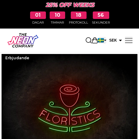
25% OFF WEEKS
01
10
18
55
DAGAR
TIMMAR
PROTOKOLL
SEKUNDER
Öppna kundkorge
SEK
EUR
Erbjudande