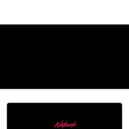
Varför en neonskylt från The
Neon Company
REGULAR
SUPPLIERS
Nätverk