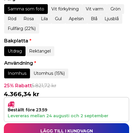
Samma som foto
Vit förkylning
Vit varm
Grön
Röd
Rosa
Lila
Gul
Apelsin
Blå
Ljusblå
Fullfärg (22%)
Bakplatta
*
Utdrag
Rektangel
Användning
*
Inomhus
Utomhus (15%)
25% Rabatt
5.821,72
kr
4.366,34
kr
Beställt före 23:59
Levereras mellan
24 augusti
och
2 september
LÄGG TILL I KUNDVAGN