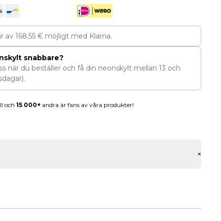
ar av
168,55
€
möjligt med Klarna.
nskylt snabbare?
ess när du beställer och få din neonskylt mellan
13
och
sdagar).
ll och
15 000+
andra är fans av våra produkter!
+