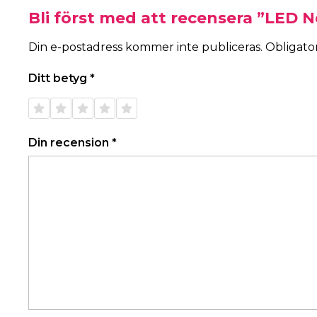
Bli först med att recensera ”LED 
Din e-postadress kommer inte publiceras.
Obligator
Ditt betyg
*
1 av 5
2 av 5
3 av 5
4 av 5
5 av 5
stjärnor
stjärnor
stjärnor
stjärnor
stjärnor
Din recension
*