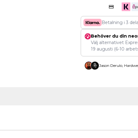
Betalning i 3 del
Behöver du din neo
Välj alternativet Expr
19 augusti
(6-10 arbet
Jason Derulo, Hardwe