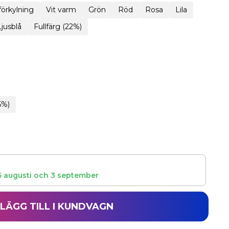
 förkylning
Vit varm
Grön
Röd
Rosa
Lila
Ljusblå
Fullfärg (22%)
5%)
5 augusti
och
3 september
LÄGG TILL I KUNDVAGN