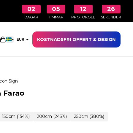
02
05
12
25
DAGAR
TIMMAR
PROTOKOLL
SEKUNDER
KOSTNADSFRI OFFERT & DESIGN
Öppna kundkorgen
EUR
SEK
eon Sign
 Farao
150cm (154%)
200cm (245%)
250cm (380%)