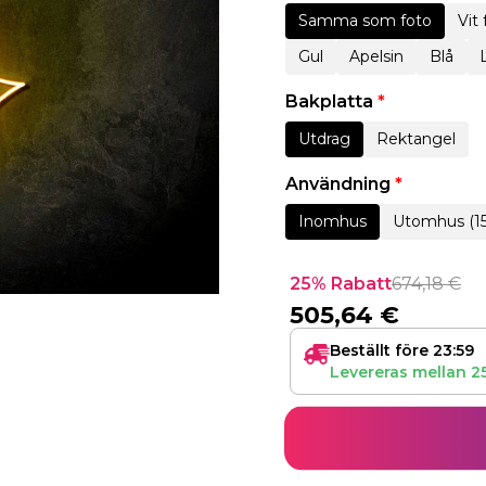
Samma som foto
Vit
Gul
Apelsin
Blå
Bakplatta
*
Utdrag
Rektangel
Användning
*
Inomhus
Utomhus (1
25% Rabatt
674,18
€
505,64
€
Beställt före 23:59
Levereras mellan
2