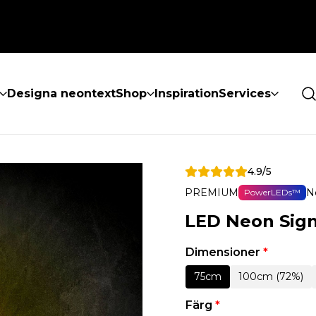
Designa neontext
Shop
Inspiration
Services
4.9/5
PREMIUM
N
PowerLEDs™
LED Neon Sign
Dimensioner
*
75cm
100cm (72%)
Färg
*