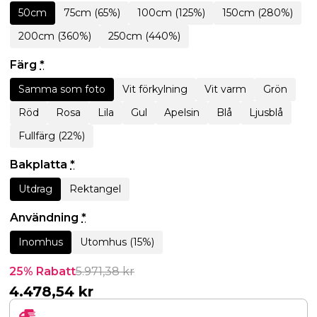
50cm
75cm (65%)
100cm (125%)
150cm (280%)
200cm (360%)
250cm (440%)
Färg
*
Samma som foto
Vit förkylning
Vit varm
Grön
Röd
Rosa
Lila
Gul
Apelsin
Blå
Ljusblå
Fullfärg (22%)
Bakplatta
*
Utdrag
Rektangel
Användning
*
Inomhus
Utomhus (15%)
25% Rabatt
5.971,38
kr
4.478,54
kr