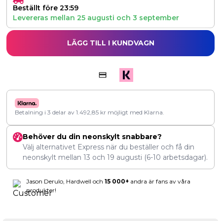
Beställt före 23:59
Levereras mellan
25 augusti
och
3 september
LÄGG TILL I KUNDVAGN
Betalning i 3 delar av
1.492,85
kr
möjligt med Klarna.
Behöver du din neonskylt snabbare?
Välj alternativet Express när du beställer och få din
neonskylt mellan
13
och
19 augusti
(6-10 arbetsdagar).
Jason Derulo, Hardwell och
15 000+
andra är fans av våra
produkter!