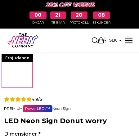
25% OFF WEEKS
00
21
20
08
DAGAR
TIMMAR
PROTOKOLL
SEKUNDER
Öppna kundkor
SEK
EUR
Erbjudande
4.9/5
PREMIUM
PowerLEDs™
Neon Sign
LED Neon Sign Donut worry
Dimensioner
*