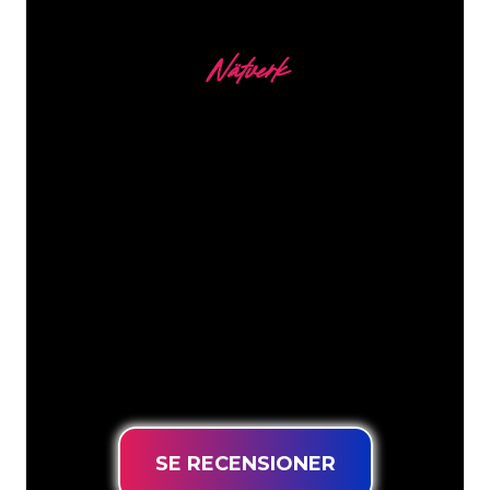
Nätverk
Våra kunder
Neonspecialisterna på The Neon
Company är redo att omvandla ditt
företagsnamn, logotyp eller varumärke
till neonbelysning på ett attraktivt och
kraftfullt sätt. Med över 5000+ företag
och välkända varumärken i vår
kundbas har du kommit till rätt ställe
för en hållbar neonskylt till lägsta
prisgaranti.
SE RECENSIONER