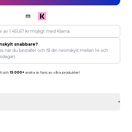
ar av
1.451,67
kr
möjligt med Klarna.
nskylt snabbare?
ess när du beställer och få din neonskylt mellan
14
och
sdagar).
ll och
15 000+
andra är fans av våra produkter!
+