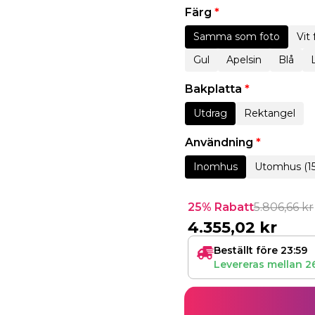
Färg
*
Samma som foto
Vit
Gul
Apelsin
Blå
Bakplatta
*
Utdrag
Rektangel
Användning
*
Inomhus
Utomhus (1
25% Rabatt
5.806,66
kr
4.355,02
kr
Beställt före 23:59
Levereras mellan
2