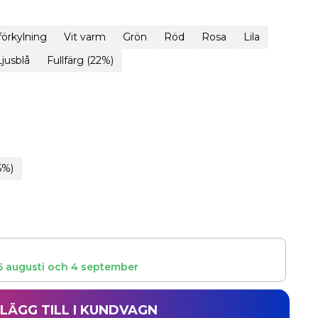
 förkylning
Vit varm
Grön
Röd
Rosa
Lila
Ljusblå
Fullfärg (22%)
5%)
6 augusti
och
4 september
LÄGG TILL I KUNDVAGN