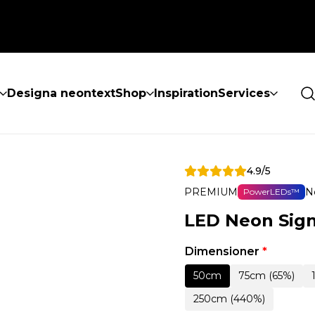
Designa neontext
Shop
Inspiration
Services
4.9/5
PREMIUM
N
PowerLEDs™
LED Neon Sign
Dimensioner
*
50cm
75cm (65%)
250cm (440%)