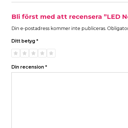
Bli först med att recensera ”LED N
Din e-postadress kommer inte publiceras.
Obligator
Ditt betyg
*
1 av 5
2 av 5
3 av 5
4 av 5
5 av 5
stjärnor
stjärnor
stjärnor
stjärnor
stjärnor
Din recension
*