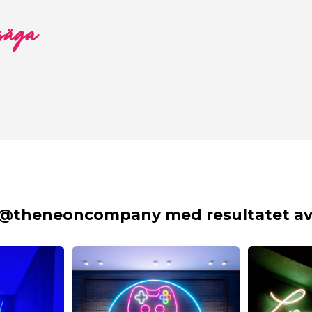
 säga
 @theneoncompany med resultatet av 