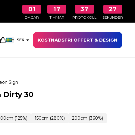
01
17
37
26
DAGAR
TIMMAR
PROTOKOLL
SEKUNDER
KOSTNADSFRI OFFERT & DESIGN
Öppna kundkorgen
SEK
EUR
eon Sign
 Dirty 30
100cm (125%)
150cm (280%)
200cm (360%)