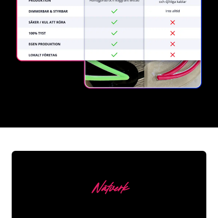
REGULAR
SUPPLIERS
Nätverk
Våra kunder