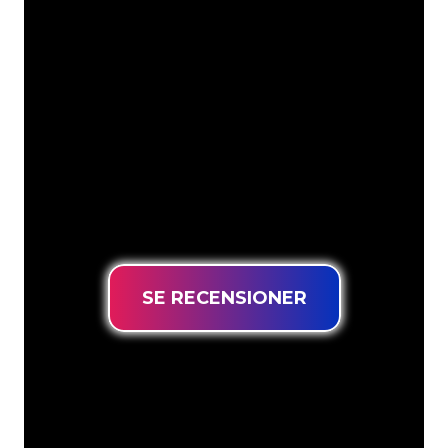
Neonspecialisterna på The Neon
Company är redo att omvandla ditt
företagsnamn, logotyp eller varumärke
till neonbelysning på ett attraktivt och
kraftfullt sätt. Med över 5000+ företag
och välkända varumärken i vår
kundbas har du kommit till rätt ställe
för en hållbar neonskylt till lägsta
prisgaranti.
SE RECENSIONER