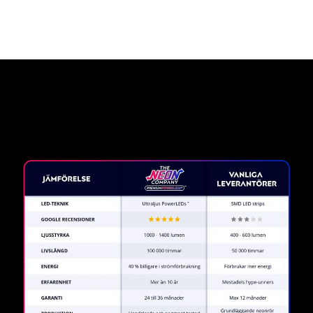
Varför en neonskylt från The
Neon Company