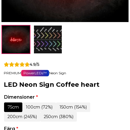
4.9/5
PREMIUM
PowerLEDs™
Neon Sign
LED Neon Sign Coffee heart
Dimensioner
*
75cm
100cm (72%)
150cm (154%)
200cm (245%)
250cm (380%)
Färg
*