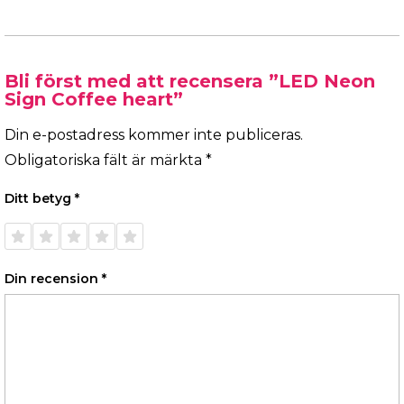
Bli först med att recensera ”LED Neon
Sign Coffee heart”
Din e-postadress kommer inte publiceras.
Obligatoriska fält är märkta
*
Ditt betyg
*
1 av 5
2 av 5
3 av 5
4 av 5
5 av 5
stjärnor
stjärnor
stjärnor
stjärnor
stjärnor
Din recension
*