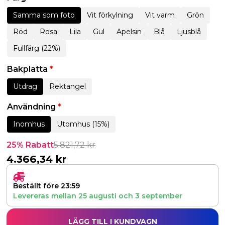
Samma som foto
Vit förkylning
Vit varm
Grön
Röd
Rosa
Lila
Gul
Apelsin
Blå
Ljusblå
Fullfärg (22%)
Bakplatta
*
Utdrag
Rektangel
Användning
*
Inomhus
Utomhus (15%)
25% Rabatt
5.821,72
kr
4.366,34
kr
Beställt före 23:59
Levereras mellan
25 augusti
och
3 september
LÄGG TILL I KUNDVAGN