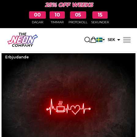
25% OFF WEEKS
00
10
05
14
DAGAR
TIMMAR
PROTOKOLL
SEKUNDER
Öppna kundkorge
SEK
EUR
Erbjudande