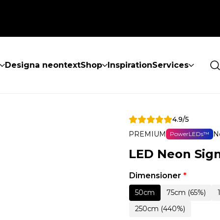
Designa neontext
Shop
Inspiration
Services
4.9/5
PREMIUM
N
PowerLEDs™
LED Neon Sign 
Dimensioner
*
50cm
75cm (65%)
250cm (440%)