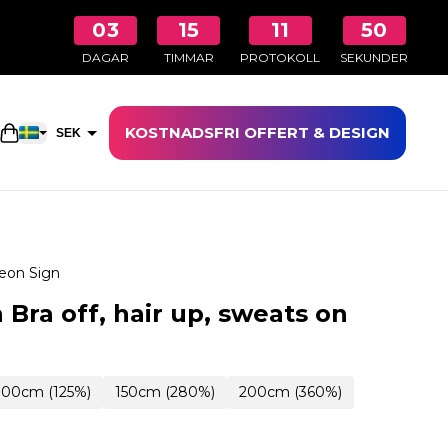
03
15
11
49
DAGAR
TIMMAR
PROTOKOLL
SEKUNDER
KOSTNADSFRI OFFERT & DESIGN
Öppna kundkorgen
SEK
EUR
eon Sign
Bra off, hair up, sweats on
100cm (125%)
150cm (280%)
200cm (360%)