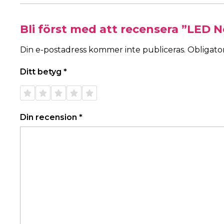
Bli först med att recensera ”LED N
Din e-postadress kommer inte publiceras.
Obligator
Ditt betyg
*
1 av 5
2 av 5
3 av 5
4 av 5
5 av 5
stjärnor
stjärnor
stjärnor
stjärnor
stjärnor
Din recension
*