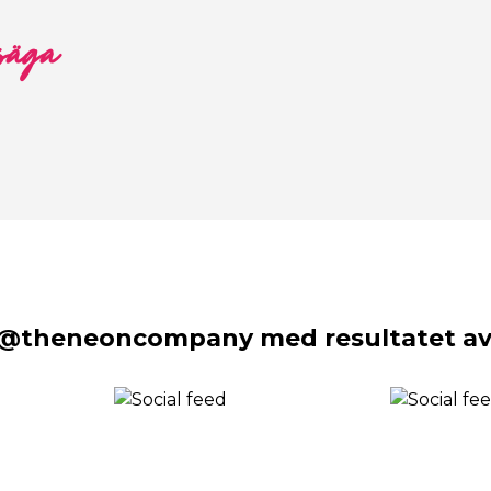
 säga
 @theneoncompany med resultatet av 