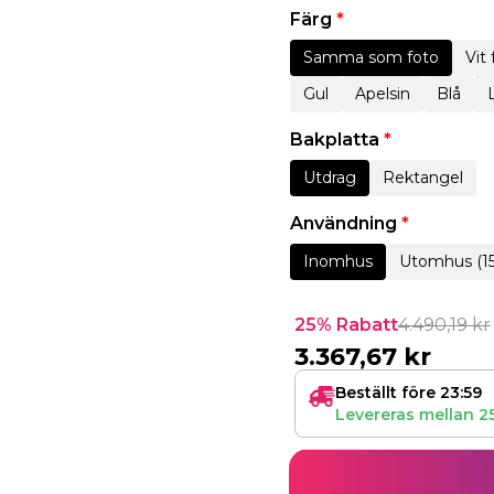
Färg
*
Samma som foto
Vit
Gul
Apelsin
Blå
Bakplatta
*
Utdrag
Rektangel
Användning
*
Inomhus
Utomhus (1
25% Rabatt
4.490,19
kr
3.367,67
kr
Beställt före 23:59
Levereras mellan
2