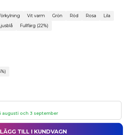
 förkylning
Vit varm
Grön
Röd
Rosa
Lila
Ljusblå
Fullfärg (22%)
5%)
5 augusti
och
3 september
LÄGG TILL I KUNDVAGN