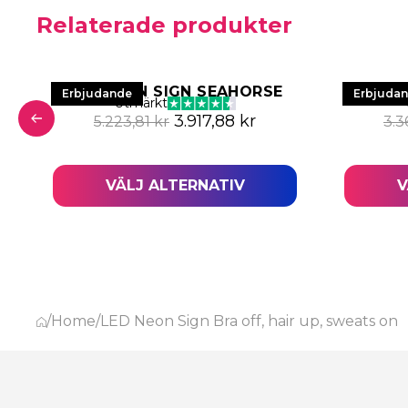
Relaterade produkter
LED NEON SIGN SEAHORSE
LED 
Erbjudande
Erbjuda
Utmärkt
Det ursprungliga priset var: 5
Det nuvarande prise
3.917,88
kr
5.223,81
kr
3.3
a priset var: 3.367,45 kr.
nuvarande priset är: 2.525,59 kr.
VÄLJ ALTERNATIV
V
/
Home
/
LED Neon Sign Bra off, hair up, sweats on