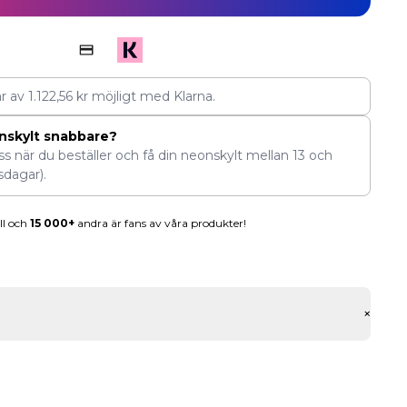
ar av
1.122,56
kr
möjligt med Klarna.
nskylt snabbare?
ess när du beställer och få din neonskylt mellan
13
och
sdagar).
ll och
15 000+
andra är fans av våra produkter!
+