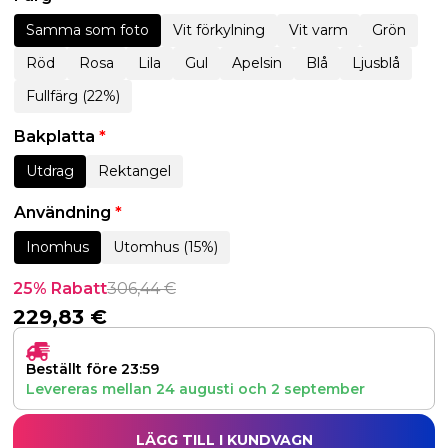
Samma som foto
Vit förkylning
Vit varm
Grön
Röd
Rosa
Lila
Gul
Apelsin
Blå
Ljusblå
Fullfärg (22%)
Bakplatta
*
Utdrag
Rektangel
Användning
*
Inomhus
Utomhus (15%)
25% Rabatt
306,44
€
229,83
€
Beställt före 23:59
Levereras mellan
24 augusti
och
2 september
LÄGG TILL I KUNDVAGN