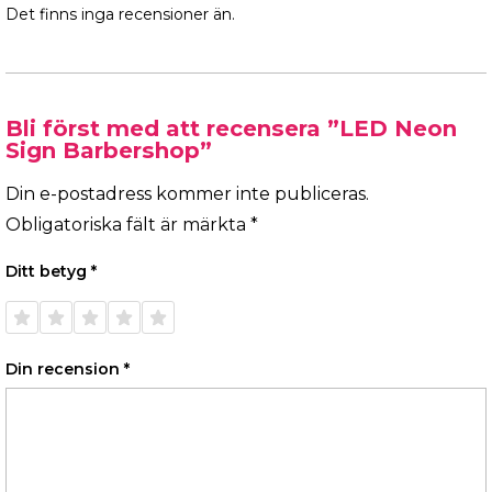
Det finns inga recensioner än.
Bli först med att recensera ”LED Neon
Sign Barbershop”
Din e-postadress kommer inte publiceras.
Obligatoriska fält är märkta
*
Ditt betyg
*
1 av 5
2 av 5
3 av 5
4 av 5
5 av 5
stjärnor
stjärnor
stjärnor
stjärnor
stjärnor
Din recension
*