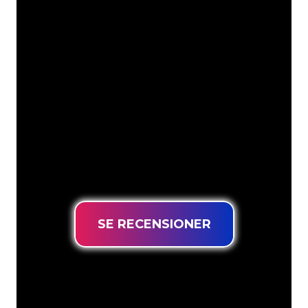
Våra kunder
Neonspecialisterna på The Neon
Company är redo att omvandla ditt
företagsnamn, logotyp eller varumärke
till neonbelysning på ett attraktivt och
kraftfullt sätt. Med över 5000+ företag
och välkända varumärken i vår
kundbas har du kommit till rätt ställe
för en hållbar neonskylt till lägsta
prisgaranti.
SE RECENSIONER