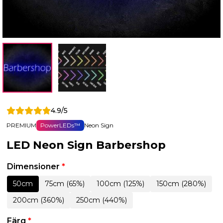
4.9/5
PREMIUM
PowerLEDs™
Neon Sign
LED Neon Sign Barbershop
Dimensioner
*
50cm
75cm (65%)
100cm (125%)
150cm (280%)
200cm (360%)
250cm (440%)
Färg
*