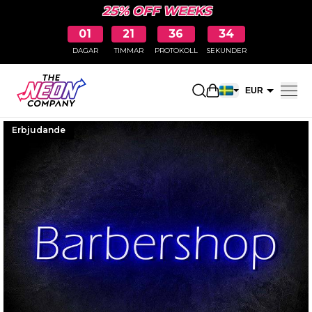
25% OFF WEEKS
01
21
36
33
DAGAR
TIMMAR
PROTOKOLL
SEKUNDER
Öppna kundkorge
EUR
SEK
Erbjudande