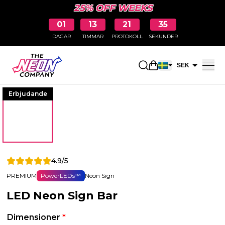
25% OFF WEEKS
01
13
21
34
DAGAR
TIMMAR
PROTOKOLL
SEKUNDER
Öppna kundkorge
SEK
EUR
Erbjudande
4.9/5
PREMIUM
PowerLEDs™
Neon Sign
LED Neon Sign Bar
Dimensioner
*