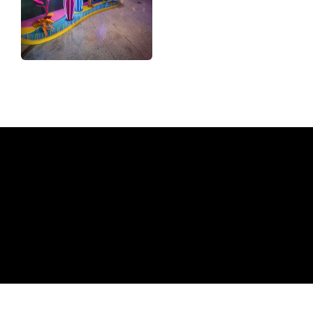
Varför en neonskylt från The
Neon Company
REGULAR
SUPPLIERS