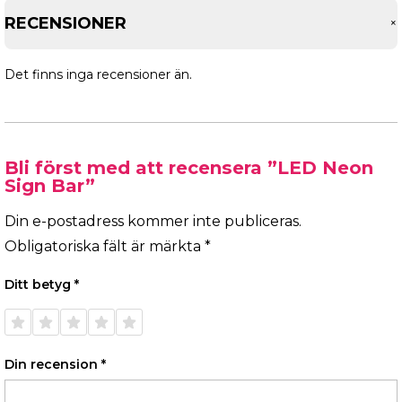
RECENSIONER
Det finns inga recensioner än.
Bli först med att recensera ”LED Neon
Sign Bar”
Din e-postadress kommer inte publiceras.
Obligatoriska fält är märkta
*
Ditt betyg
*
1 av 5
2 av 5
3 av 5
4 av 5
5 av 5
stjärnor
stjärnor
stjärnor
stjärnor
stjärnor
Din recension
*