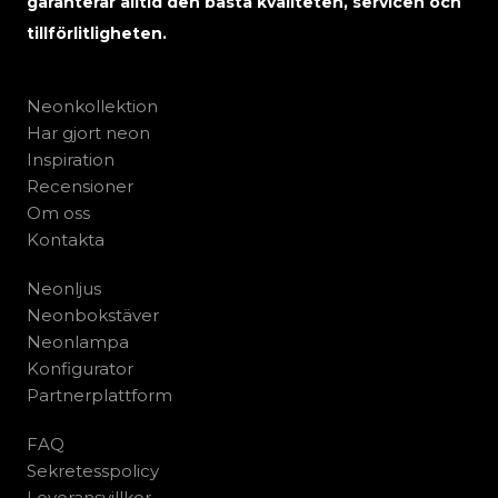
garanterar alltid den bästa kvaliteten, servicen och
tillförlitligheten.
Neonkollektion
Har gjort neon
Inspiration
Recensioner
Om oss
Kontakta
Neonljus
Neonbokstäver
Neonlampa
Konfigurator
Partnerplattform
FAQ
Sekretesspolicy
Leveransvillkor