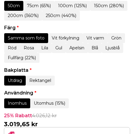
50cm
75cm (65%)
100cm (125%)
150cm (280%)
200cm (360%)
250cm (440%)
Färg
*
Samma som foto
Vit förkylning
Vit varm
Grön
Röd
Rosa
Lila
Gul
Apelsin
Blå
Ljusblå
Fullfärg (22%)
Bakplatta
*
Utdrag
Rektangel
Användning
*
Inomhus
Utomhus (15%)
25% Rabatt
4.026,12
kr
3.019,65
kr