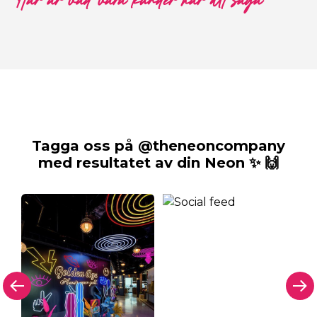
Här är vad våra kunder har att säga
Tagga oss på @theneoncompany
med resultatet av din Neon ✨ 🙌