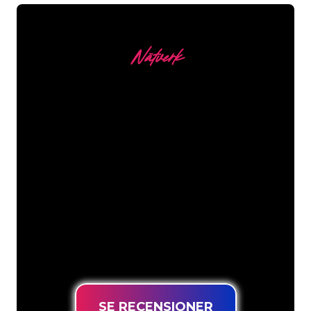
Nätverk
Våra kunder
Neonspecialisterna på The Neon
Company är redo att omvandla ditt
företagsnamn, logotyp eller varumärke
till neonbelysning på ett attraktivt och
kraftfullt sätt. Med över 5000+ företag
och välkända varumärken i vår
kundbas har du kommit till rätt ställe
för en hållbar neonskylt till lägsta
prisgaranti.
SE RECENSIONER