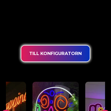
The Neon Company är specialister på utveckling,
design och produktion av PowerLEDs™
neonskyltar. Med vår innovativa “PowerLEDs™”-
belysningsteknik garanteras du de mest kraftfulla
dimbara lysdioderna, en extra lång livslängd och
lämplig för intensiv användning 24/7.
TILL KONFIGURATORN