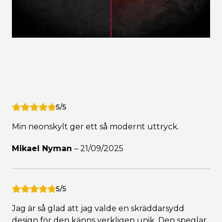
5/5
Min neonskylt ger ett så modernt uttryck.
Mikael Nyman
–
21/09/2025
5/5
Jag är så glad att jag valde en skräddarsydd
design för den känns verkligen unik. Den speglar