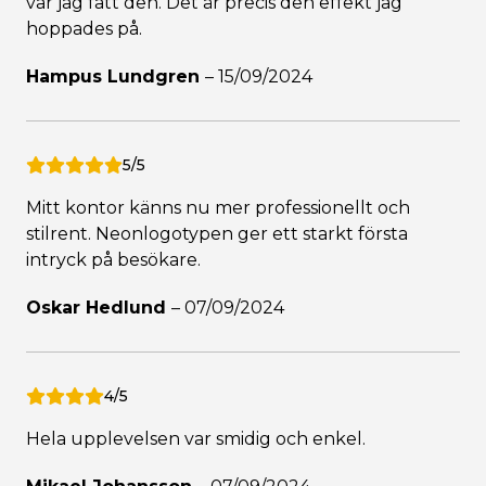
var jag fått den. Det är precis den effekt jag
hoppades på.
Hampus Lundgren
–
15/09/2024
5/5
Mitt kontor känns nu mer professionellt och
stilrent. Neonlogotypen ger ett starkt första
intryck på besökare.
Oskar Hedlund
–
07/09/2024
4/5
Hela upplevelsen var smidig och enkel.