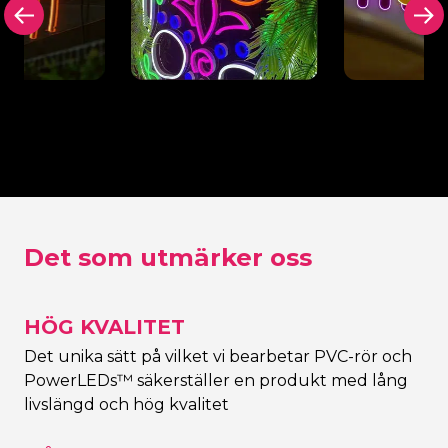
 bakplatta
Bakplatta i svart
Urklippt bak
onskylten
(eller valfri färg)
kontur Neo
Det som utmärker oss
HÖG KVALITET
Det unika sätt på vilket vi bearbetar PVC-rör och
PowerLEDs™ säkerställer en produkt med lång
livslängd och hög kvalitet