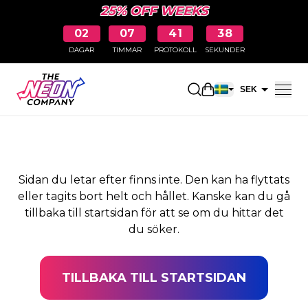
25% OFF WEEKS
02
07
41
38
DAGAR
TIMMAR
PROTOKOLL
SEKUNDER
SIDAN HITTADES INTE
Öppna kundkorge
SEK
EUR
Sidan du letar efter finns inte. Den kan ha flyttats
eller tagits bort helt och hållet. Kanske kan du gå
tillbaka till startsidan för att se om du hittar det
du söker.
TILLBAKA TILL STARTSIDAN