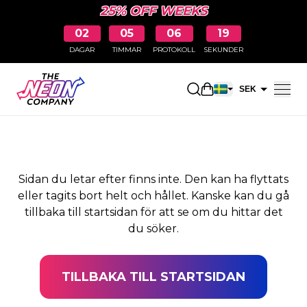
25% OFF WEEKS
02
05
06
19
DAGAR
TIMMAR
PROTOKOLL
SEKUNDER
SIDAN HITTADES INTE
Öppna kundkorge
SEK
EUR
Sidan du letar efter finns inte. Den kan ha flyttats
eller tagits bort helt och hållet. Kanske kan du gå
tillbaka till startsidan för att se om du hittar det
du söker.
TILLBAKA TILL STARTSIDAN