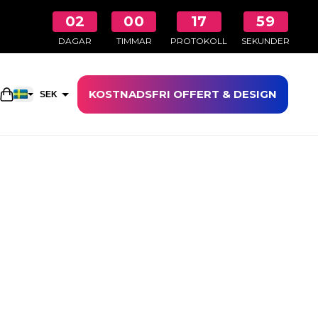
02
00
17
58
DAGAR
TIMMAR
PROTOKOLL
SEKUNDER
KOSTNADSFRI OFFERT & DESIGN
Öppna kundkorgen
SEK
EUR