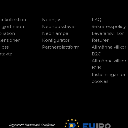
nkollektion
Neonljus
FAQ
 gjort neon
Neonbokstäver
Sekretesspolicy
piration
Neonlampa
Leveransvillkor
ensioner
Konfigurator
Returer
 oss
Partnerplattform
Allmänna villkor
takta
B2C
Allmänna villkor
B2B
Inställningar för
cookies