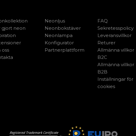
nkollektion
Neonljus
FAQ
 gjort neon
Neonbokstäver
Sekretesspolicy
piration
Neonlampa
Leveransvillkor
ensioner
Konfigurator
Returer
 oss
Partnerplattform
Allmänna villkor
takta
B2C
Allmänna villkor
B2B
Inställningar för
cookies