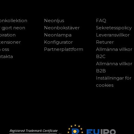
nkollektion
Neonljus
FAQ
 gjort neon
Neonbokstäver
Sekretesspolicy
piration
Neonlampa
Leveransvillkor
ensioner
Konfigurator
Returer
 oss
Partnerplattform
Allmänna villkor
takta
B2C
Allmänna villkor
B2B
Inställningar för
cookies