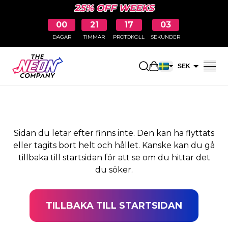
25% OFF WEEKS
00
21
17
02
DAGAR
TIMMAR
PROTOKOLL
SEKUNDER
SIDAN HITTADES INTE
Öppna kundkorge
SEK
EUR
Sidan du letar efter finns inte. Den kan ha flyttats
eller tagits bort helt och hållet. Kanske kan du gå
tillbaka till startsidan för att se om du hittar det
du söker.
TILLBAKA TILL STARTSIDAN