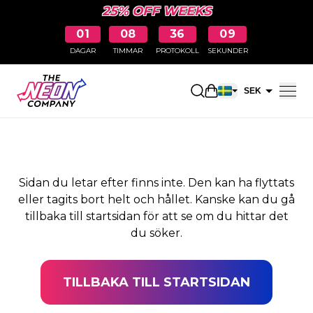
25% OFF WEEKS
01
08
36
09
DAGAR
TIMMAR
PROTOKOLL
SEKUNDER
SIDAN HITTADES INTE
Öppna kundkorge
SEK
EUR
Sidan du letar efter finns inte. Den kan ha flyttats
eller tagits bort helt och hållet. Kanske kan du gå
tillbaka till startsidan för att se om du hittar det
du söker.
TILLBAKA TILL STARTSIDAN