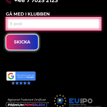
+46 7 7025 2123
GÅ MED I KLUBBEN
E-
POST
SKICKA