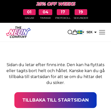
25% OFF WEEKS
01
04
17
18
DAGAR
TIMMAR
PROTOKOLL
SEKUNDER
SIDAN HITTADES INTE
Öppna kundkorge
SEK
EUR
Sidan du letar efter finns inte. Den kan ha flyttats
eller tagits bort helt och hållet. Kanske kan du gå
tillbaka till startsidan för att se om du hittar det
du söker.
TILLBAKA TILL STARTSIDAN