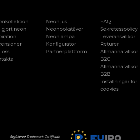
nkollektion
Neonljus
FAQ
 gjort neon
Neonbokstäver
Sekretesspolicy
piration
Neonlampa
Leveransvillkor
ensioner
Konfigurator
Returer
 oss
Partnerplattform
Allmänna villkor
takta
B2C
Allmänna villkor
B2B
Inställningar för
cookies