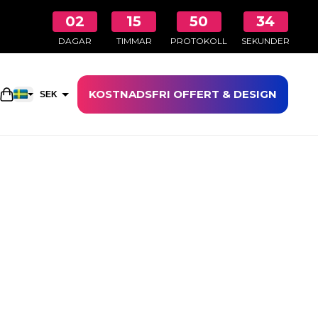
02
15
50
33
DAGAR
TIMMAR
PROTOKOLL
SEKUNDER
KOSTNADSFRI OFFERT & DESIGN
Öppna kundkorgen
SEK
EUR