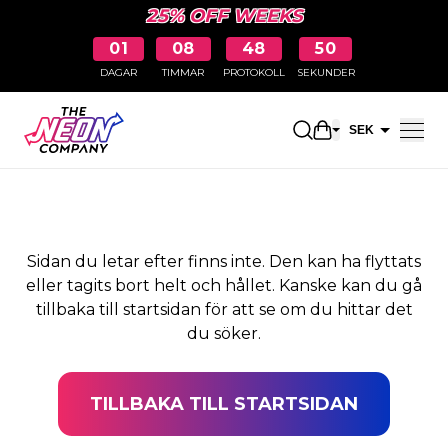
25% OFF WEEKS
01
08
48
50
DAGAR
TIMMAR
PROTOKOLL
SEKUNDER
SIDAN HITTADES INTE
Öppna kundkor
SEK
EUR
Sidan du letar efter finns inte. Den kan ha flyttats
eller tagits bort helt och hållet. Kanske kan du gå
tillbaka till startsidan för att se om du hittar det
du söker.
TILLBAKA TILL STARTSIDAN