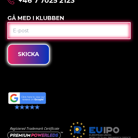
+46 7 7025 2123
GÅ MED I KLUBBEN
E-
POST
SKICKA