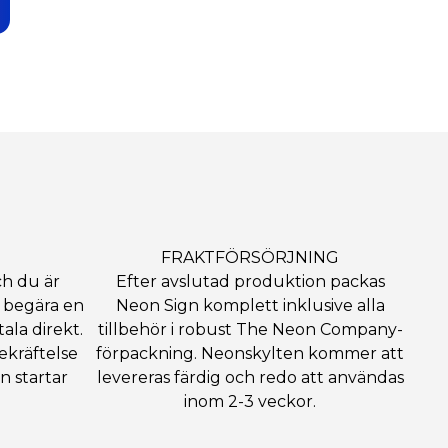
FRAKTFÖRSÖRJNING
ch du är
Efter avslutad produktion packas
 begära en
Neon Sign komplett inklusive alla
tala direkt.
tillbehör i robust The Neon Company-
ekräftelse
förpackning. Neonskylten kommer att
n startar
levereras färdig och redo att användas
inom 2-3 veckor.