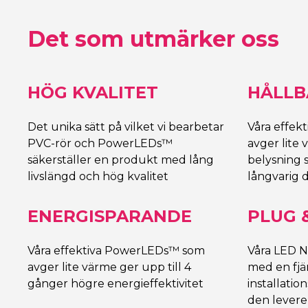
Det som utmärker oss
HÖG KVALITET
HÅLLB
Det unika sätt på vilket vi bearbetar
Våra effek
PVC-rör och PowerLEDs™
avger lite 
säkerställer en produkt med lång
belysning 
livslängd och hög kvalitet
långvarig d
ENERGISPARANDE
PLUG 
Våra effektiva PowerLEDs™ som
Våra LED Ne
avger lite värme ger upp till 4
med en fjä
gånger högre energieffektivitet
installatio
den leverer