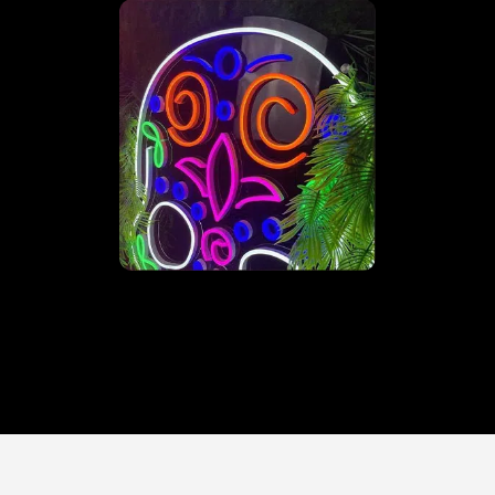
atta
Urklippt
lten
kontur 
Bakplatta i svart (eller
valfri färg)