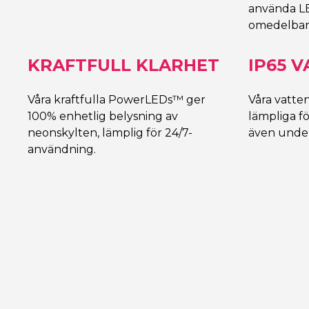
använda L
omedelbar
KRAFTFULL KLARHET
IP65 
Våra kraftfulla PowerLEDs™ ger
Våra vatte
100% enhetlig belysning av
lämpliga f
neonskylten, lämplig för 24/7-
även under
användning.