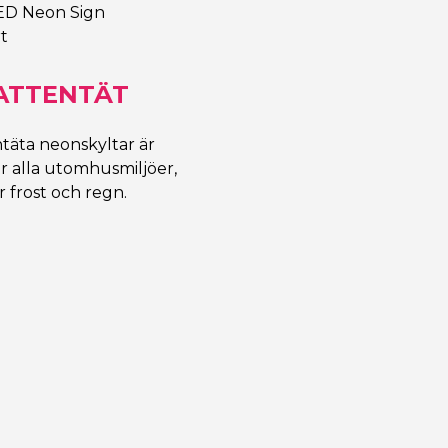
ED Neon Sign
t
VATTENTÄT
ntäta neonskyltar är
ör alla utomhusmiljöer,
 frost och regn.