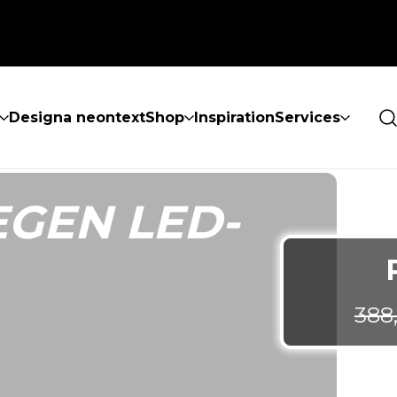
Designa neontext
Shop
Inspiration
Services
EGEN LED-
388