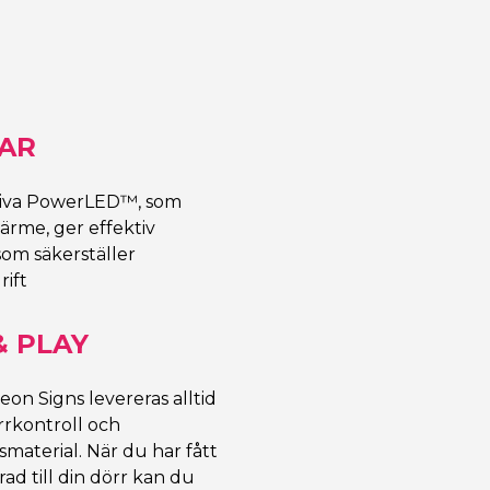
AR
tiva PowerLED™, som
värme, ger effektiv
som säkerställer
rift
& PLAY
on Signs levereras alltid
rrkontroll och
nsmaterial. När du har fått
ad till din dörr kan du