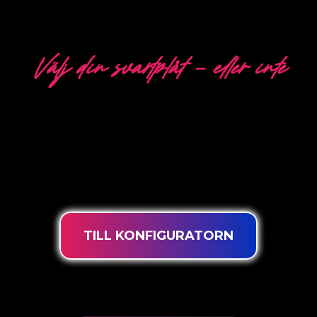
Välj din svartplåt - eller inte
5 OLIKA ALTERNATIV
alister på utveckling, design och produktion av Power
lysningsteknik garanteras du de mest kraftfulla dimbara
livslängd och lämplig för intensiv användning 24/7.
TILL KONFIGURATORN