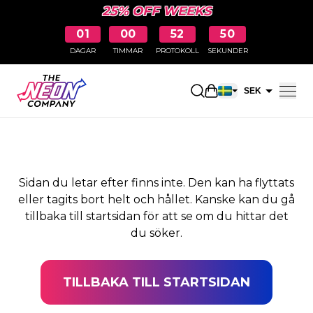
25% OFF WEEKS
01
00
52
50
DAGAR
TIMMAR
PROTOKOLL
SEKUNDER
SIDAN HITTADES INTE
Öppna kundkorge
SEK
EUR
Sidan du letar efter finns inte. Den kan ha flyttats
eller tagits bort helt och hållet. Kanske kan du gå
tillbaka till startsidan för att se om du hittar det
du söker.
TILLBAKA TILL STARTSIDAN