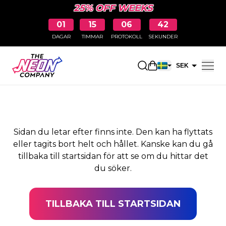
25% OFF WEEKS
01
15
06
41
DAGAR
TIMMAR
PROTOKOLL
SEKUNDER
SIDAN HITTADES INTE
Öppna kundkorge
SEK
EUR
Sidan du letar efter finns inte. Den kan ha flyttats
eller tagits bort helt och hållet. Kanske kan du gå
tillbaka till startsidan för att se om du hittar det
du söker.
TILLBAKA TILL STARTSIDAN