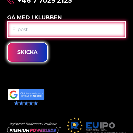
+46 7 7025 2123
GÅ MED I KLUBBEN
E-
POST
SKICKA