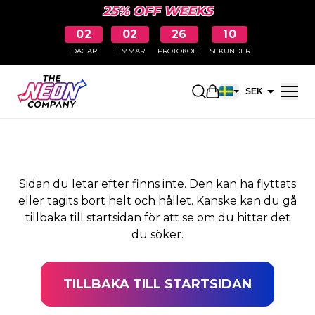
25% OFF WEEKS
02
02
26
09
DAGAR
TIMMAR
PROTOKOLL
SEKUNDER
SIDAN HITTADES INTE
Öppna kundkorge
SEK
EUR
Sidan du letar efter finns inte. Den kan ha flyttats
eller tagits bort helt och hållet. Kanske kan du gå
tillbaka till startsidan för att se om du hittar det
du söker.
TILLBAKA TILL STARTSIDAN