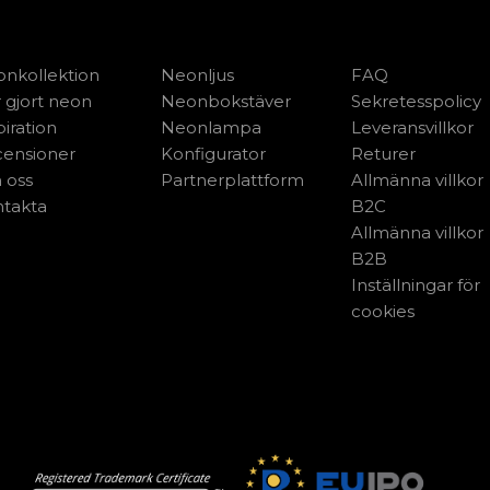
nkollektion
Neonljus
FAQ
 gjort neon
Neonbokstäver
Sekretesspolicy
piration
Neonlampa
Leveransvillkor
ensioner
Konfigurator
Returer
 oss
Partnerplattform
Allmänna villkor
takta
B2C
Allmänna villkor
B2B
Inställningar för
cookies