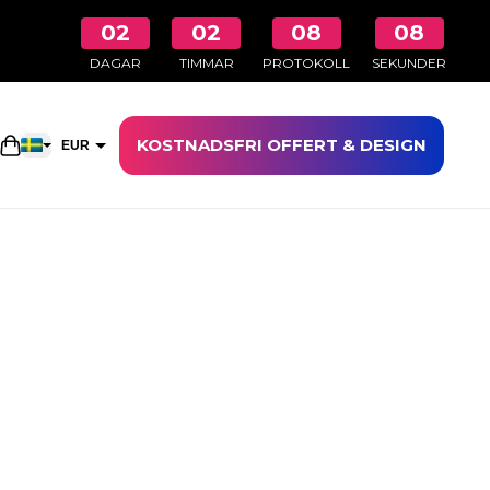
02
02
08
07
DAGAR
TIMMAR
PROTOKOLL
SEKUNDER
KOSTNADSFRI OFFERT & DESIGN
Öppna kundkorgen
EUR
SEK