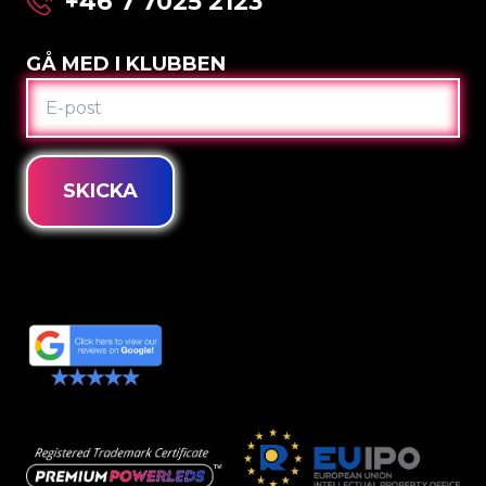
+46 7 7025 2123
GÅ MED I KLUBBEN
E-
POST
SKICKA