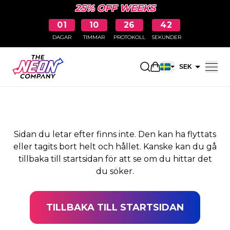
25% OFF WEEKS
01
10
26
42
DAGAR
TIMMAR
PROTOKOLL
SEKUNDER
SIDAN HITTADES INTE
Öppna kundkorge
SEK
EUR
Sidan du letar efter finns inte. Den kan ha flyttats
eller tagits bort helt och hållet. Kanske kan du gå
tillbaka till startsidan för att se om du hittar det
du söker.
TILLBAKA TILL STARTSIDAN