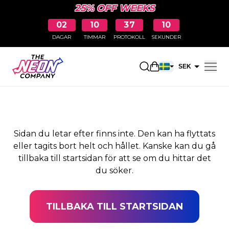
25% OFF WEEKS
02
10
37
09
DAGAR
TIMMAR
PROTOKOLL
SEKUNDER
SIDAN HITTADES INTE
Öppna kundkorge
SEK
EUR
Sidan du letar efter finns inte. Den kan ha flyttats
eller tagits bort helt och hållet. Kanske kan du gå
tillbaka till startsidan för att se om du hittar det
du söker.
TILLBAKA TILL STARTSIDAN