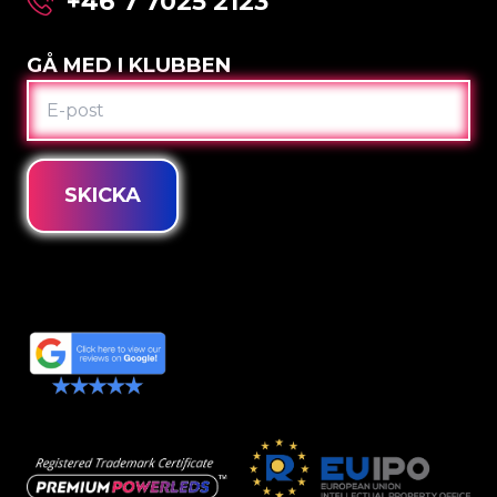
+46 7 7025 2123
GÅ MED I KLUBBEN
E-
POST
SKICKA