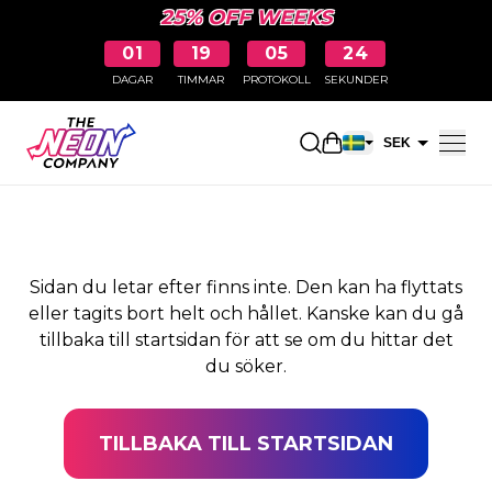
25% OFF WEEKS
01
19
05
24
DAGAR
TIMMAR
PROTOKOLL
SEKUNDER
SIDAN HITTADES INTE
Öppna kundkorge
SEK
EUR
Sidan du letar efter finns inte. Den kan ha flyttats
eller tagits bort helt och hållet. Kanske kan du gå
tillbaka till startsidan för att se om du hittar det
du söker.
TILLBAKA TILL STARTSIDAN