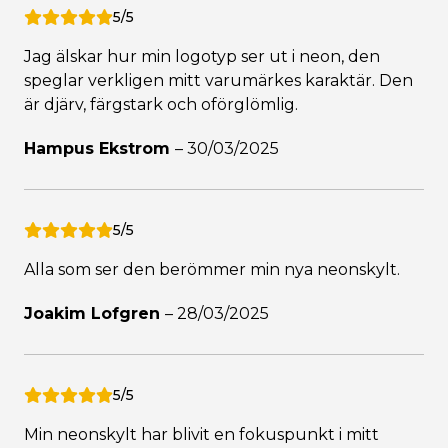
5/5
Jag älskar hur min logotyp ser ut i neon, den
speglar verkligen mitt varumärkes karaktär. Den
är djärv, färgstark och oförglömlig.
Hampus Ekstrom
–
30/03/2025
5/5
Alla som ser den berömmer min nya neonskylt.
Joakim Lofgren
–
28/03/2025
5/5
Min neonskylt har blivit en fokuspunkt i mitt