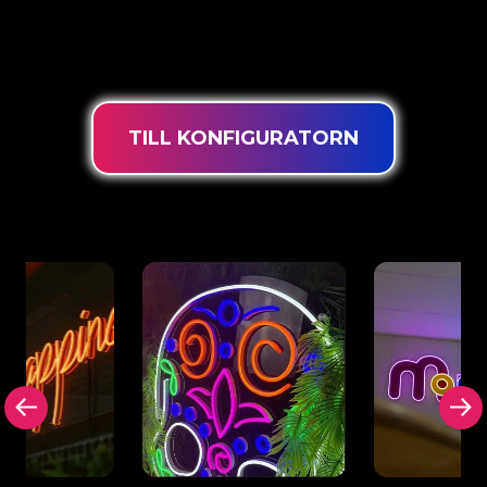
belysningsteknik garanteras du de mest kraftfulla
dimbara lysdioderna, en extra lång livslängd och
lämplig för intensiv användning 24/7.
TILL KONFIGURATORN