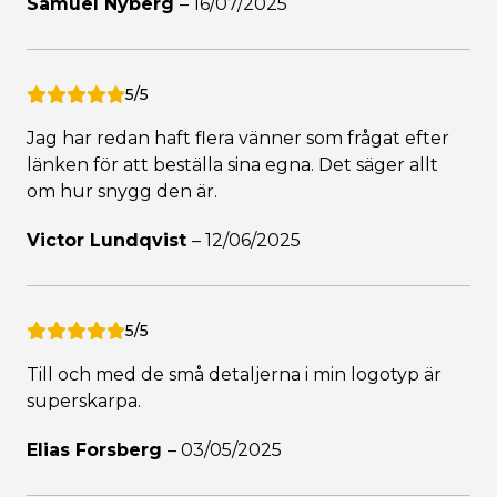
Samuel Nyberg
–
16/07/2025
5/5
Jag har redan haft flera vänner som frågat efter
länken för att beställa sina egna. Det säger allt
om hur snygg den är.
Victor Lundqvist
–
12/06/2025
5/5
Till och med de små detaljerna i min logotyp är
superskarpa.
Elias Forsberg
–
03/05/2025