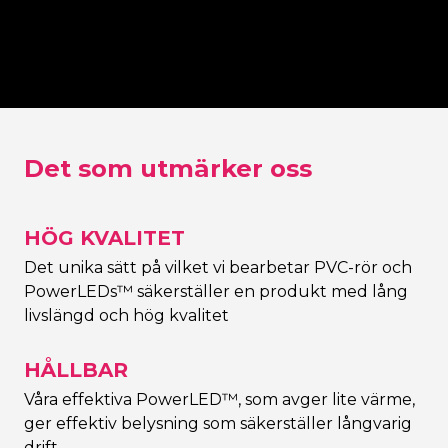
 bakplatta
Bakplatta i svart
Urklippt bak
onskylten
(eller valfri färg)
kontur Neo
Det som utmärker oss
HÖG KVALITET
Det unika sätt på vilket vi bearbetar PVC-rör och
PowerLEDs™ säkerställer en produkt med lång
livslängd och hög kvalitet
HÅLLBAR
Våra effektiva PowerLED™, som avger lite värme,
ger effektiv belysning som säkerställer långvarig
drift