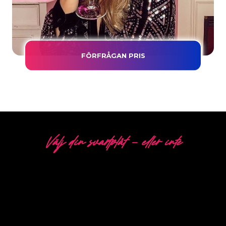
FÖRFRÅGAN PRIS
Välj din svartplåt - eller inte
5 OLIKA ALTERNATIV
The Neon Company är specialister på utveckling,
design och produktion av PowerLEDs™
neonskyltar. Med vår innovativa “PowerLEDs™”-